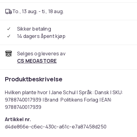
To., 13 aug. - ti., 18 aug.
Sikker betaling
14 dagers åpent kjøp
Selges og leveres av
CS MEGASTORE
Produktbeskrivelse
Hvilken plante hvor | Jane Schul | Språk: Dansk | SKU:
9788740017939 | Brand: Politikens Forlag | EAN:
9788740017939
Artikkel nr.
d4de866e-c6ec-430c-a61c-e7a87458d250