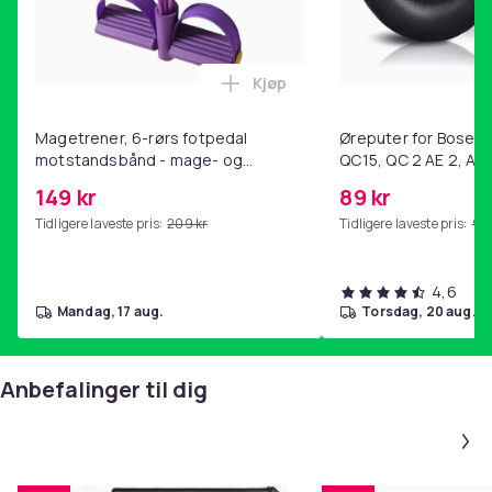
Kjøp
Legg Magetrener, 6-rørs fotp
Magetrener, 6-rørs fotpedal
Øreputer for Bose QC
motstandsbånd - mage- og
QC15, QC 2 AE 2, AE 
kjernetrening, yoga og
SoundTrue, SoundLin
149 kr
89 kr
hjemmegymnastikk Purple
Tidligere laveste pris:
209 kr
Tidligere laveste pris:
99 
4,6
mandag, 17 aug.
torsdag, 20 aug.
Anbefalinger til dig