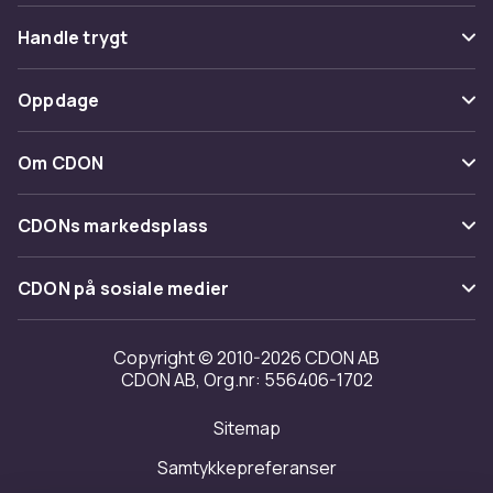
Vanlige spørsmål
Handle trygt
Spor pakke
Betaling
Oppdage
Angre & returner her
Levering
Kategorier
Kontakt oss
Om CDON
Vilkår & policy
Varemerker
Om oss
Tilbakekallinger
CDONs markedsplass
Guider
Kundeanmeldelser
Merchant Help Center
CDON på sosiale medier
Jobbe på CDON
Investor relations
Copyright © 2010-2026 CDON AB
CDON AB, Org.nr: 556406-1702
Tilgjengelighet
Sitemap
Samtykkepreferanser