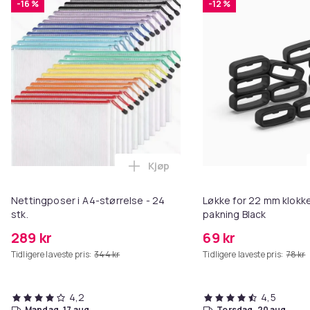
-16 %
-12 %
Kjøp
Legg Nettingposer i A4-størrelse
Nettingposer i A4-størrelse - 24
Løkke for 22 mm klokke
stk.
pakning Black
289 kr
69 kr
Tidligere laveste pris:
344 kr
Tidligere laveste pris:
78 kr
4,2
4,5
mandag, 17 aug.
torsdag, 20 aug.