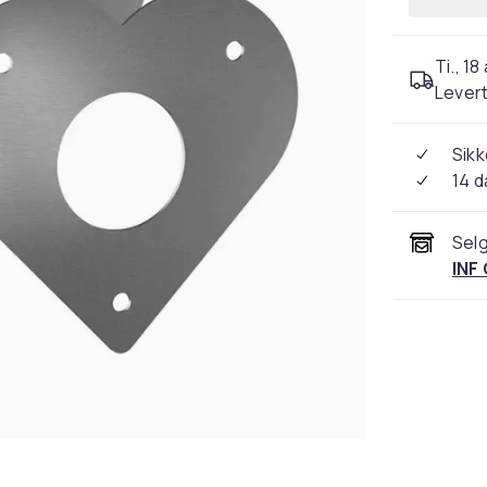
Ti., 18
Levert
Sikk
14 d
Selg
INF