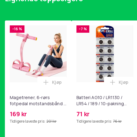
28 mm hullplate x 1
32 mm hullplate x 1
Skruer x 6
-16 %
-7 %
Vekt, gram
Artikkel nr.
Produktsikkerhetsinformasjon
Kjøp
Kjøp
Legg Magetrener, 6-rørs fotpedal mot
Legg Bat
Magetrener, 6-rørs
Batteri AG10 / LR1130 /
fotpedal motstandsbånd -
LR54 / 189 / 10-pakning
mage- og kjernetrening,
PKcell
169 kr
71 kr
yoga og
Tidligere laveste pris:
201 kr
Tidligere laveste pris:
76 kr
hjemmegymnastikk Pink