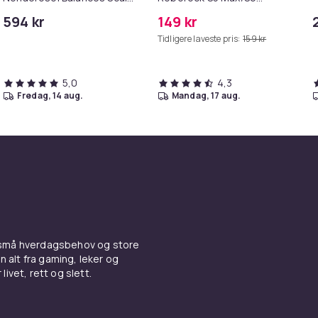
& Controls Excess Oil
Pure/S6
594 kr
149 kr
MAXV/S50/S51/S55/S5/S60/S65/S
Tidligere laveste pris:
159 kr
5,0
4,3
fredag, 14 aug.
mandag, 17 aug.
 små hverdagsbehov og store
n alt fra gaming, leker og
livet, rett og slett.