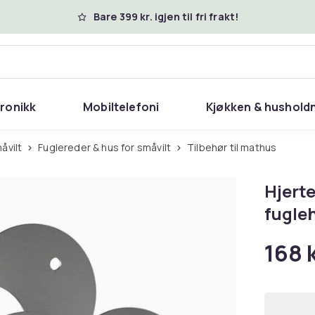
Bare 399 kr. igjen til fri frakt!
tronikk
Mobiltelefoni
Kjøkken & hushold
måvilt
Fuglereder & hus for småvilt
Tilbehør til mathus
Hjert
fugle
168 