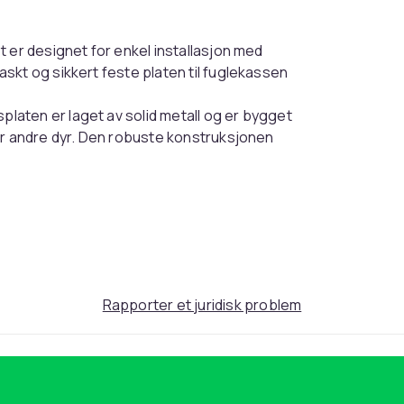
 er designet for enkel installasjon med
skt og sikkert feste platen til fuglekassen
laten er laget av solid metall og er bygget
er andre dyr. Den robuste konstruksjonen
teformede beskyttelsesplaten er designet
glehus med sine to størrelsesalternativer: 28
samtidig som den opprettholder
Rapporter et juridisk problem