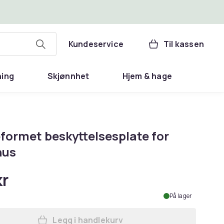
Kundeservice
Til kassen
ning
Skjønnhet
Hjem & hage
eformet beskyttelsesplate for
hus
kr
På lager
Legg i handlekurv