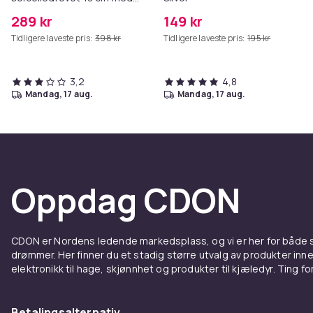
hvite lysdioder
289 kr
149 kr
Tidligere laveste pris:
398 kr
Tidligere laveste pris:
195 kr
3,2
4,8
mandag, 17 aug.
mandag, 17 aug.
Oppdag CDON
CDON er Nordens ledende markedsplass, og vi er her for både
drømmer. Her finner du et stadig større utvalg av produkter inne
elektronikk til hage, skjønnhet og produkter til kjæledyr. Ting for 
Betalingsalternativ