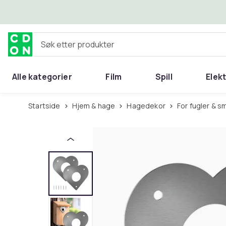
Hopp til hovedinnhold
Søk etter produkter
Alle kategorier
Film
Spill
Elek
Startside
Hjem & hage
Hagedekor
For fugler & s