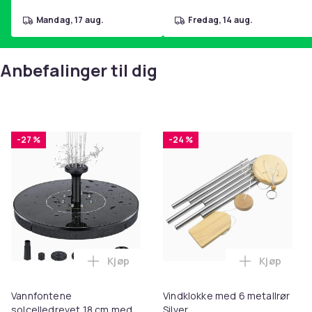
mandag, 17 aug.
fredag, 14 aug.
Anbefalinger til dig
-27 %
-24 %
Kjøp
Kjøp
Legg Vannfontene solcelledrevet 18 cm m
Legg Vindk
Vannfontene
Vindklokke med 6 metallrør
solcelledrevet 18 cm med
Silver