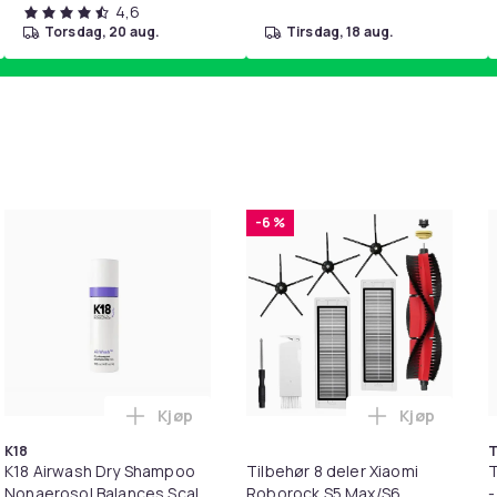
4,6
torsdag, 20 aug.
tirsdag, 18 aug.
-6 %
Kjøp
Kjøp
ed hvite lysdioder i handlekurven
lokke med 6 metallrør Silver i handlekurven
Legg K18 Airwash Dry Shampoo Nonaerosol 
Legg Tilbeh
K18
T
K18 Airwash Dry Shampoo
Tilbehør 8 deler Xiaomi
T
Nonaerosol Balances Scalp
Roborock S5 Max/S6
-