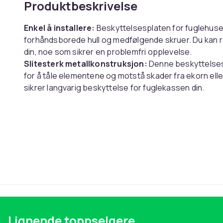
Produktbeskrivelse
Enkel å installere:
Beskyttelsesplaten for fuglehuset
forhåndsborede hull og medfølgende skruer. Du kan ra
din, noe som sikrer en problemfri opplevelse.
Slitesterk metallkonstruksjon:
Denne beskyttelsesp
for å tåle elementene og motstå skader fra ekorn ell
sikrer langvarig beskyttelse for fuglekassen din.
Universell kompatibilitet med fuglehus:
Denne hjer
for å passe til et bredt spekter av inngangshull til fu
mm og 32 mm. Den gir en sikker barriere mot rovdyr 
tilgjengeligheten for fugler.
Spesifikasjoner:
Farge: Sølv
Materiale: Metall
Størrelse: Lengde: 8 cm Bredde: 7,5 cm Høyde: 1 cm
Lignende toppselgere
Pakken inkluderer: