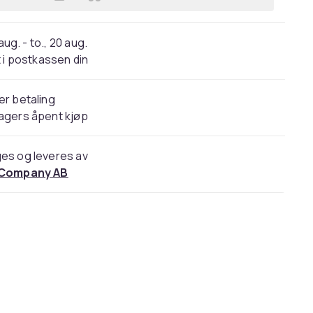
Legg Hjerteformet beskyttelsesplat
 aug. - to., 20 aug.
 i postkassen din
er betaling
agers åpent kjøp
es og leveres av
 Company AB