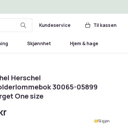
Kundeservice
Til kassen
ning
Skjønnhet
Hjem & hage
hel Herschel
olderlommebok 30065-05899
rget One size
kr
Få igjen