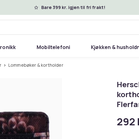
Bare 399 kr. igjen til fri frakt!
tronikk
Mobiltelefoni
Kjøkken & hushold
r
Lommebøker & kortholder
Hersc
korth
Flerfa
292 