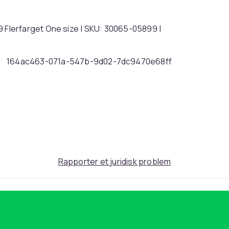
Flerfarget One size | SKU: 30065-05899 |
164ac463-071a-547b-9d02-7dc9470e68ff
Rapporter et juridisk problem