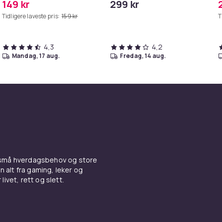
149 kr
299 kr
MAXV/S50/S51/S55/S5/S60/S65/S6
Tidligere laveste pris:
159 kr
T
4,3
4,2
mandag, 17 aug.
fredag, 14 aug.
 små hverdagsbehov og store
n alt fra gaming, leker og
livet, rett og slett.