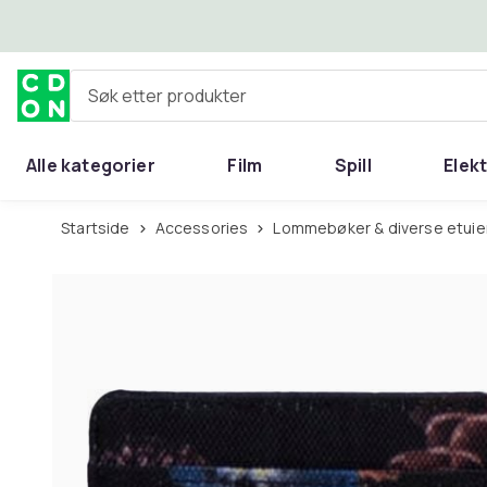
Hopp til hovedinnhold
Søk etter produkter
Alle kategorier
Film
Spill
Elek
Startside
Accessories
Lommebøker & diverse etuie