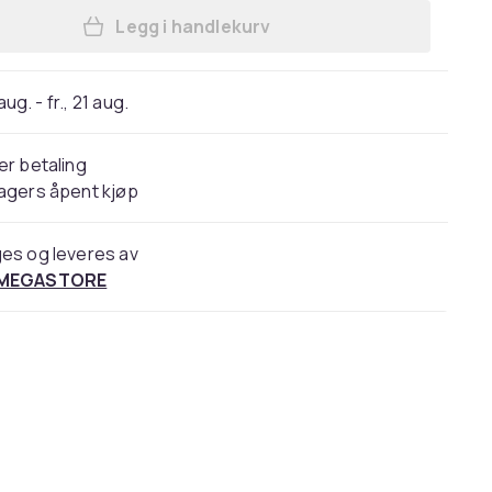
Legg i handlekurv
Legg Herschel Herschel kortholder
 aug. - fr., 21 aug.
er betaling
agers åpent kjøp
es og leveres av
 MEGASTORE