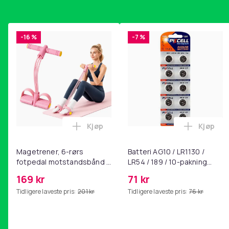
-16 %
-7 %
Kjøp
Kjøp
Legg Magetrener, 6-rørs fotpedal mot
Legg Bat
Magetrener, 6-rørs
Batteri AG10 / LR1130 /
fotpedal motstandsbånd -
LR54 / 189 / 10-pakning
mage- og kjernetrening,
PKcell
169 kr
71 kr
yoga og
Tidligere laveste pris:
201 kr
Tidligere laveste pris:
76 kr
hjemmegymnastikk Pink