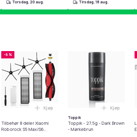
torsdag, 20 aug.
tirsdag, 18 aug.
-6 %
Kjøp
Kjøp
D - Rustfritt stål - Lommebok metall i handlekurven
irwash Dry Shampoo Nonaerosol Balances Scalp & Controls Exc
Legg Tilbehør 8 deler Xiaomi Roborock S
Legg Toppik
Toppik
Tilbehør 8 deler Xiaomi
Toppik - 27,5g - Dark Brown
L
Roborock S5 Max/S6
- Mørkebrun
E
Pure/S6
M