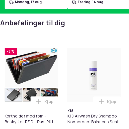
mandag, 17 aug.
fredag, 14 aug.
Anbefalinger til dig
-7 %
Kjøp
Kjøp
Legg Kortholder med rom - Beskytter RFI
Legg K18 A
K18
Kortholder med rom -
K18 Airwash Dry Shampoo
Beskytter RFID - Rustfritt
Nonaerosol Balances Scalp
stål - Lommebok metall
& Controls Excess Oil