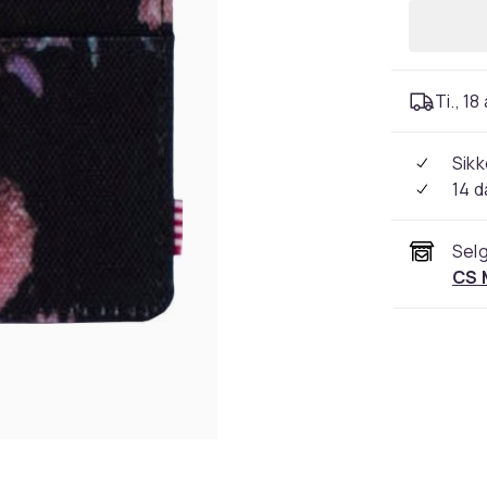
Ti., 18
Sikk
14 d
Selg
CS