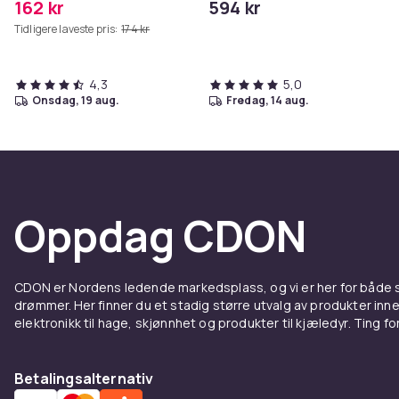
162 kr
594 kr
Tidligere laveste pris:
174 kr
4,3
5,0
onsdag, 19 aug.
fredag, 14 aug.
Oppdag CDON
CDON er Nordens ledende markedsplass, og vi er her for både
drømmer. Her finner du et stadig større utvalg av produkter inne
elektronikk til hage, skjønnhet og produkter til kjæledyr. Ting for 
Betalingsalternativ