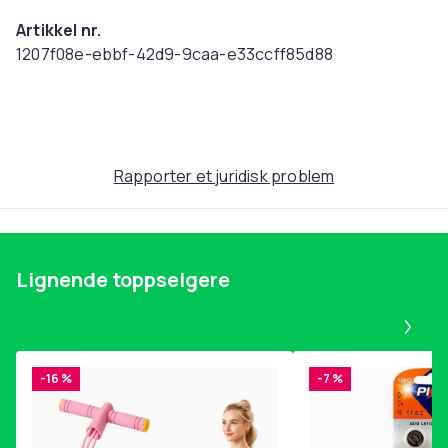
Artikkel nr.
1207f08e-ebbf-42d9-9caa-e33ccff85d88
Produktsikkerhetsinformasjon
Rapporter et juridisk problem
Lignende toppselgere
Pa
-16 %
-7 %