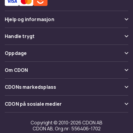
Hjelp og informasjon
Vanlige spørsmål
Handle trygt
Spor pakke
Betaling
Oppdage
Angre & returner her
Levering
Kategorier
Kontakt oss
Om CDON
Vilkår & policy
Varemerker
Om oss
Tilbakekallinger
CDONs markedsplass
Guider
Kundeanmeldelser
Merchant Help Center
CDON på sosiale medier
Jobbe på CDON
Investor relations
Copyright © 2010-2026 CDON AB
CDON AB, Org.nr: 556406-1702
Tilgjengelighet