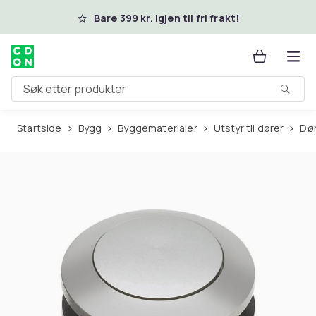
Hopp til hovedinnhold
Bare 399 kr. igjen til fri frakt!
Søk etter produkter
Startside
Bygg
Byggematerialer
Utstyr til dører
D