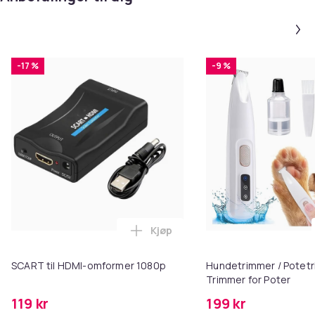
-17 %
-9 %
Kjøp
Legg SCART til HDMI-omformer 1
SCART til HDMI-omformer 1080p
Hundetrimmer / Potetr
Trimmer for Poter
119 kr
199 kr