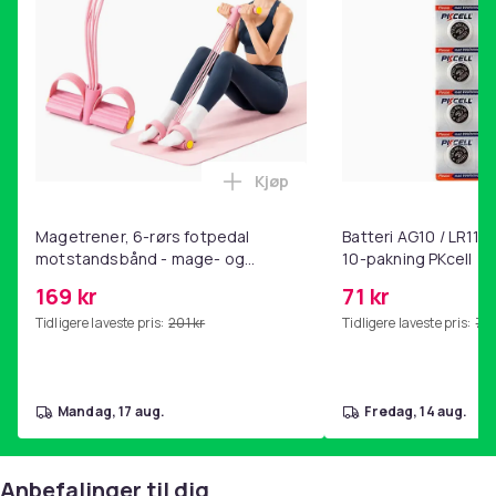
Kjøp
Legg Magetrener, 6-rørs fotp
Magetrener, 6-rørs fotpedal
Batteri AG10 / LR1130
motstandsbånd - mage- og
10-pakning PKcell
kjernetrening, yoga og
169 kr
71 kr
hjemmegymnastikk Pink
Tidligere laveste pris:
201 kr
Tidligere laveste pris:
76 
mandag, 17 aug.
fredag, 14 aug.
Anbefalinger til dig