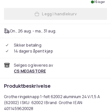
På lager
Legg i handlekurv
Legg Grothe ringeknapp 1-fe
On., 26 aug. - ma., 31 aug.
Sikker betaling
14 dagers åpent kjøp
Selges og leveres av
CS MEGASTORE
Produktbeskrivelse
Grothe ringeknapp 1-felt 62002 aluminium 24 V/1,5 A
(62002) | SKU: 62002 | Brand: Grothe | EAN:
4011459620028