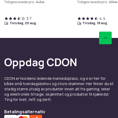
Tidligere laveste pris:
143 kr
Tidligere laveste pris:
219 kr
3,7
4,4
torsdag, 20 aug.
tirsdag, 18 aug.
Oppdag CDON
CDON er Nordens ledende markedsplass, og vi er her for
både små hverdagsbehov og store drømmer. Her finner du et
stadig større utvalg av produkter innen alt fra gaming, leker
og elektronikk til hage, skjønnhet og produkter til kjæledyr.
Ting for livet, rett og slett.
Betalingsalternativ