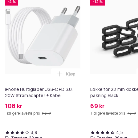
-4 %
-12 %
Kjøp
Legg iPhone Hurtiglader USB-C 
iPhone Hurtiglader USB-C PD 3.0.
Løkke for 22 mm klokke
20W Strømadapter + Kabel
pakning Black
108 kr
69 kr
Tidligere laveste pris:
113 kr
Tidligere laveste pris:
78 kr
3,9
4,5
torsdag, 20 aug.
torsdag, 20 aug.