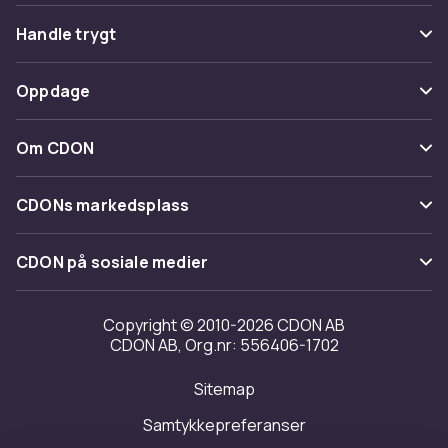
Vanlige spørsmål
Handle trygt
Spor pakke
Betaling
Oppdage
Angre & returner her
Levering
Kategorier
Kontakt oss
Om CDON
Vilkår & policy
Varemerker
Om oss
Tilbakekallinger
CDONs markedsplass
Guider
Kundeanmeldelser
Merchant Help Center
CDON på sosiale medier
Jobbe på CDON
Investor relations
Copyright © 2010-2026 CDON AB
CDON AB, Org.nr: 556406-1702
Tilgjengelighet
Sitemap
Samtykkepreferanser