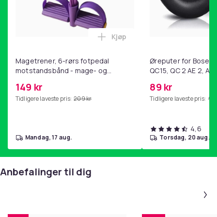
Kjøp
Legg Magetrener, 6-rørs fotp
Magetrener, 6-rørs fotpedal
Øreputer for Bose QC
motstandsbånd - mage- og
QC15, QC 2 AE 2, AE 
kjernetrening, yoga og
SoundTrue, SoundLin
149 kr
89 kr
hjemmegymnastikk Purple
Tidligere laveste pris:
209 kr
Tidligere laveste pris:
99 
4,6
mandag, 17 aug.
torsdag, 20 aug.
Anbefalinger til dig