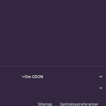
Om CDON
Om oss
Kundeanmeldelser
Jobbe på CDON
Sitemap
Samtykkepreferanser