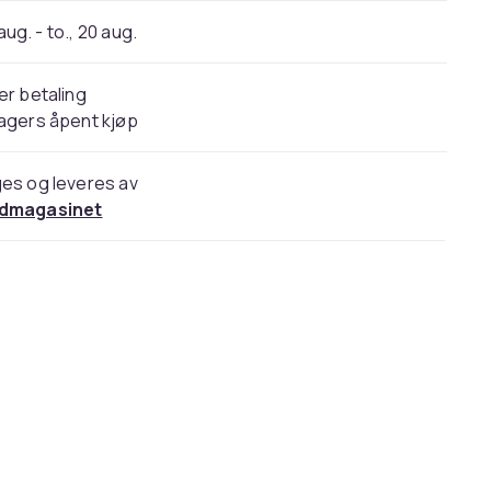
 aug. - to., 20 aug.
er betaling
agers åpent kjøp
es og leveres av
dmagasinet