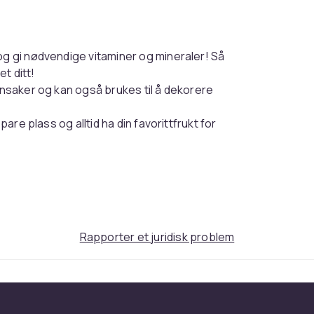
og gi nødvendige vitaminer og mineraler! Så
et ditt!
ønnsaker og kan også brukes til å dekorere
pare plass og alltid ha din favorittfrukt for
 5,5 cm og den nedre 27 cm x 17,5 cm x 5,5 cm,
ted, har den blitt utstyrt med et pent håndtak i
Rapporter et juridisk problem
dbarhet.