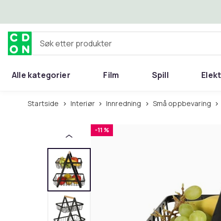
Hopp til hovedinnhold
Søk etter produkter
Alle kategorier
Film
Spill
Elek
Startside
Interiør
Innredning
Små oppbevaring
-11 %