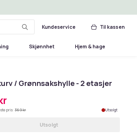
Kundeservice
Til kassen
ning
Skjønnhet
Hjem & hage
urv / Grønnsakshylle - 2 etasjer
kr
ste pris:
369 kr
Utsolgt
Utsolgt