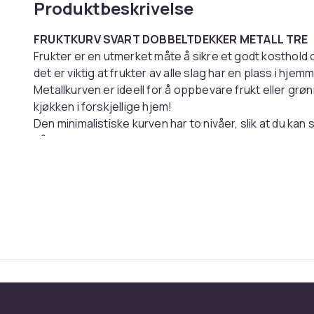
Produktbeskrivelse
FRUKTKURV SVART DOBBELTDEKKER METALL TRE
Frukter er en utmerket måte å sikre et godt kosthold 
det er viktig at frukter av alle slag har en plass i hjemm
Metallkurven er ideell for å oppbevare frukt eller gr
kjøkken i forskjellige hjem!
Den minimalistiske kurven har to nivåer, slik at du kan s
hånden!
De to store kurvene, den øvre måler 21,5 cm x 17 cm x
rommer mye frukt!
For å enkelt og raskt kunne flytte kurven til et annet s
tre.
Hovedfunksjoner:
Muliggjør en estetisk oppbevaring av frukten din.
Den metalliske konstruksjonen garanterer stor hol