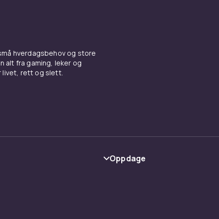
1020
7e647455-d901-59a2-90a1-ccf5035ff1ed
 små hverdagsbehov og store
n alt fra gaming, leker og
livet, rett og slett.
Oppdage
Kategorier
Varemerker
y
Guider