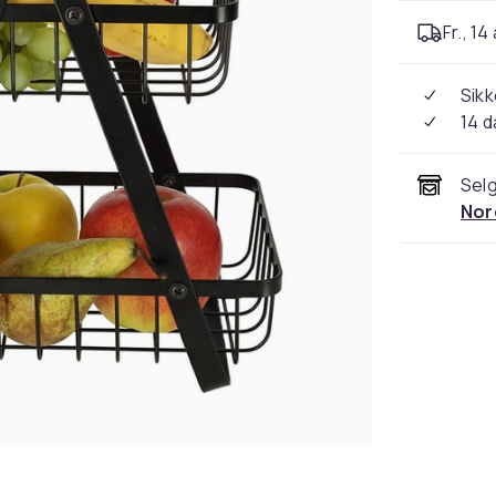
Fr., 14
Sikk
14 d
Selg
Nor