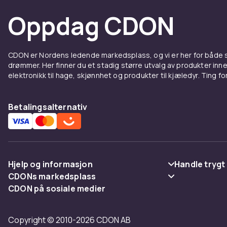
Vekt, gram
Oppdag CDON
Artikkel nr.
Produktsikkerhetsinformasjon
CDON er Nordens ledende markedsplass, og vi er her for både
drømmer. Her finner du et stadig større utvalg av produkter inne
elektronikk til hage, skjønnhet og produkter til kjæledyr. Ting for 
Betalingsalternativ
Hjelp og informasjon
Handle trygt
CDONs markedsplass
Vanlige spørsmål
Betaling
CDON på sosiale medier
Merchant Help Center
Spor pakke
Levering
Copyright © 2010-2026 CDON AB
Angre & returner her
Vilkår & polic