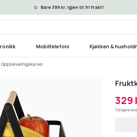
Bare 399 kr. igjen til fri frakt!
tronikk
Mobiltelefoni
Kjøkken & hushold
Oppbevaringskurver
Fruktk
329 
Tidligere lave