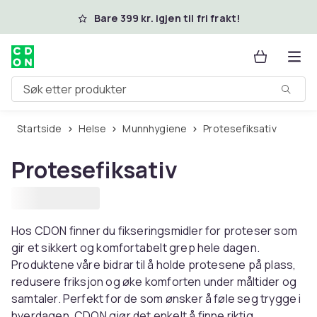
Hopp til hovedinnhold
Bare 399 kr. igjen til fri frakt!
Søk etter produkter
Startside
Helse
Munnhygiene
Protesefiksativ
Protesefiksativ
Hos CDON finner du fikseringsmidler for proteser som
gir et sikkert og komfortabelt grep hele dagen.
Produktene våre bidrar til å holde protesene på plass,
redusere friksjon og øke komforten under måltider og
samtaler. Perfekt for de som ønsker å føle seg trygge i
hverdagen. CDON gjør det enkelt å finne riktig