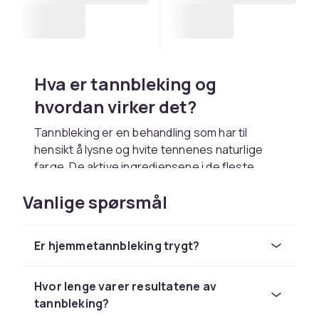
Hva er tannbleking og
hvordan virker det?
Tannbleking er en behandling som har til
hensikt å lysne og hvite tennenes naturlige
farge. De aktive ingrediensene i de fleste
tannblekingsprodukter er hydrogenperoksid
Vanlige spørsmål
eller karbamidperoksid. Disse stoffene
trenger inn i tannemaljen og bryter ned
farvemolekylene som har forårsaket
Er hjemmetannbleking trygt?
misfarging. Resultatet er hvitere og mer
strålende tenner.
Hvor lenge varer resultatene av
Tennene kan misfarges av mange årsaker,
tannbleking?
inkludert kaffe, te, rødvin og sigaretter. Alder