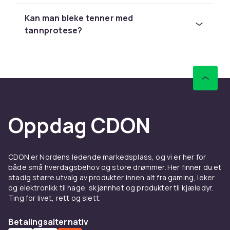
spiller også en rolle, da emaljen naturlig blir
tynnere over tid og avslører den gule dentinen
Kan man bleke tenner med
nedenunder. Tannbleking kan effektivt
tannprotese?
behandle disse typene av misfarginger og gi
tennene et mer ungdommelig og friskt
utseende.
I tillegg til å bruke tannblekingsprodukter er
det viktig å opprettholde god tannhygiene ved
regelmessig bruk av
tannpirkere
og tanntråd
Oppdag CDON
for å forebygge misfarginger.
Typer av
tannblekingsprodukter
CDON er Nordens ledende markedsplass, og vi er her for
både små hverdagsbehov og store drømmer. Her finner du et
Det finnes mange typer
stadig større utvalg av produkter innen alt fra gaming, leker
og elektronikk til hage, skjønnhet og produkter til kjæledyr.
tannblekingsprodukter tilpasset ulike behov
Ting for livet, rett og slett.
og budsjetter. Tannblekingsstrips er tynne og
fleksible plastbiter belagt med et
Betalingsalternativ
tannblekingsgele som kleber til tennene og er