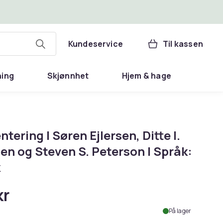
Kundeservice
Til kassen
ning
Skjønnhet
Hjem & hage
tering | Søren Ejlersen, Ditte I.
en og Steven S. Peterson | Språk:
k
kr
På lager