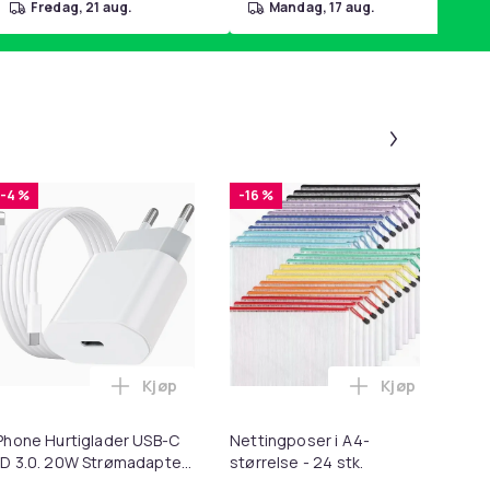
fredag, 21 aug.
mandag, 17 aug.
Panel 1 a
-4 %
-16 %
-
Kjøp
Kjøp
r for Poter i handlekurven
for Macbook / Erstatningsadapter - MagSafe Gen 2 - 45W i ha
Legg iPhone Hurtiglader USB-C PD 3.0. 20W
Legg Nettingpo
Phone Hurtiglader USB-C
Nettingposer i A4-
As
D 3.0. 20W Strømadapter
størrelse - 24 stk.
pr
 Kabel
Sta