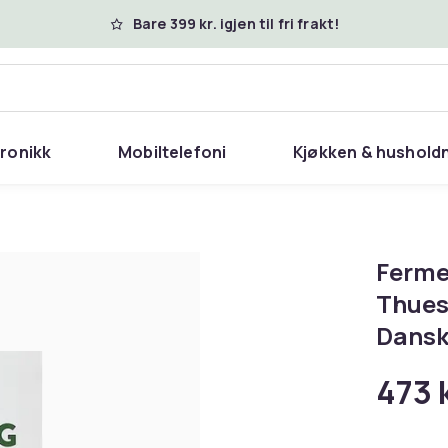
Bare 399 kr. igjen til fri frakt!
tronikk
Mobiltelefoni
Kjøkken & hushold
Fermen
Thues
Dans
473 