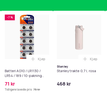
-7 %
Kjøp
Kjøp
standsbånd - mage- og kjernetrening, yoga og hjemmegymnast
puter for Bose QC35 I/II, QC25, QC15, QC 2 AE 2, AE 2i, AE 2w,
Legg Batteri AG10 / LR1130 / LR54 / 189 
Legg Stanl
Stanley
Batteri AG10 / LR1130 /
Stanley trakte 0,7 l, rosa
LR54 / 189 / 10-pakning
PKcell
71 kr
468 kr
Tidligere laveste pris:
76 kr