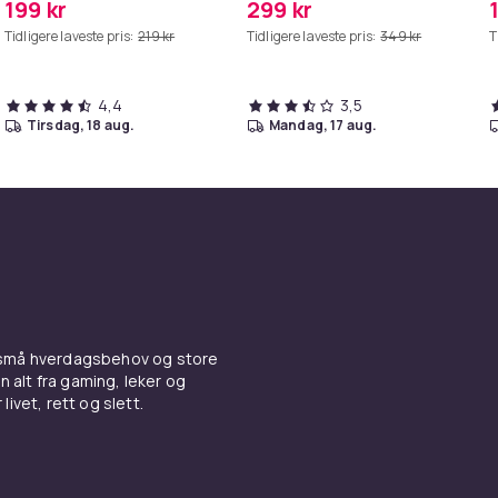
199 kr
299 kr
Tidligere laveste pris:
219 kr
Tidligere laveste pris:
349 kr
T
4,4
3,5
tirsdag, 18 aug.
mandag, 17 aug.
 små hverdagsbehov og store
n alt fra gaming, leker og
livet, rett og slett.