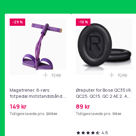
-29 %
-10 %
Kjøp
Kjøp
Legg Magetrener, 6-rørs fotpedal mot
Legg Øre
Magetrener, 6-rørs
Øreputer for Bose QC35 I/II,
fotpedal motstandsbånd -
QC25, QC15, QC 2 AE 2, AE
mage- og kjernetrening,
2i, AE 2w, SoundTrue,
149 kr
89 kr
yoga og
SoundLink Black
Tidligere laveste pris:
209 kr
Tidligere laveste pris:
99 kr
hjemmegymnastikk Purple
4,6