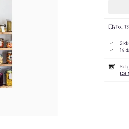
To., 13
Sikk
14 d
Selg
CS