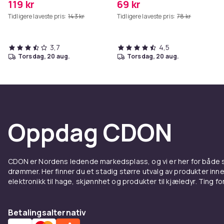
119 kr
69 kr
Tidligere laveste pris:
143 kr
Tidligere laveste pris:
78 kr
3,7
4,5
torsdag, 20 aug.
torsdag, 20 aug.
Oppdag CDON
CDON er Nordens ledende markedsplass, og vi er her for både
drømmer. Her finner du et stadig større utvalg av produkter inne
elektronikk til hage, skjønnhet og produkter til kjæledyr. Ting for 
Betalingsalternativ