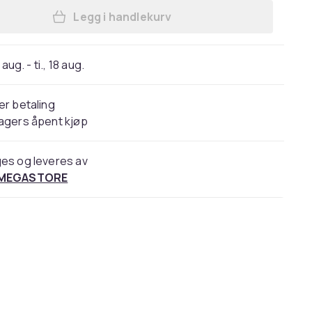
Legg i handlekurv
Legg Fermentering | Søren Ejlersen,
 aug. - ti., 18 aug.
er betaling
agers åpent kjøp
es og leveres av
 MEGASTORE