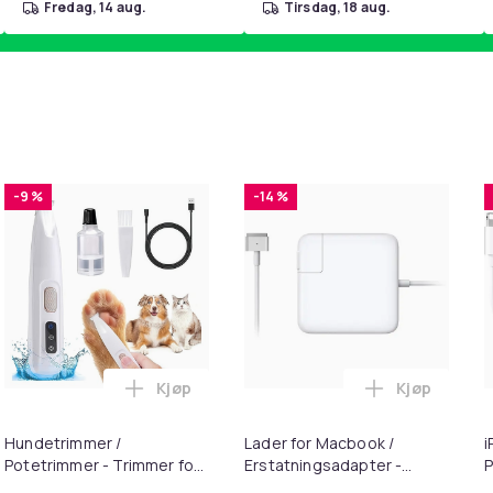
fredag, 14 aug.
tirsdag, 18 aug.
-9 %
-14 %
Kjøp
Kjøp
handlekurven
 for 22 mm klokkerem i 10-pakning Black i handlekurven
Legg Hundetrimmer / Potetrimmer - Trimme
Legg Lader 
Hundetrimmer /
Lader for Macbook /
i
Potetrimmer - Trimmer for
Erstatningsadapter -
P
Poter
MagSafe Gen 2 - 45W
+