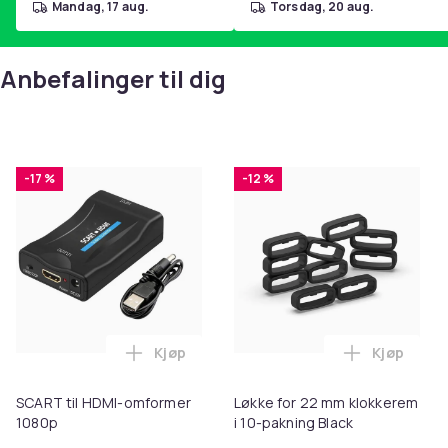
mandag, 17 aug.
torsdag, 20 aug.
Anbefalinger til dig
-17 %
-12 %
Kjøp
Kjøp
Legg SCART til HDMI-omformer 1080p i 
Legg Løkke
SCART til HDMI-omformer
Løkke for 22 mm klokkerem
1080p
i 10-pakning Black