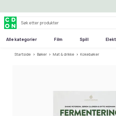
Hopp til hovedinnhold
Søk etter produkter
Alle kategorier
Film
Spill
Elek
Startside
Bøker
Mat & drikke
Kokebøker