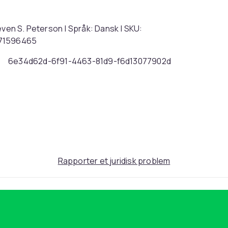
even S. Peterson | Språk: Dansk | SKU:
771596465
6e34d62d-6f91-4463-81d9-f6d13077902d
Rapporter et juridisk problem