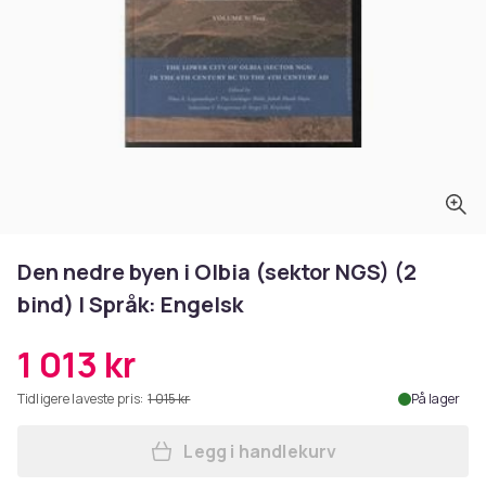
Den nedre byen i Olbia (sektor NGS) (2
bind) | Språk: Engelsk
1 013 kr
Tidligere laveste pris:
1 015 kr
På lager
Legg i handlekurv
Legg Den nedre byen i Olbia 