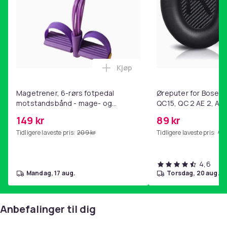
Kjøp
Legg Magetrener, 6-rørs fotp
Magetrener, 6-rørs fotpedal
Øreputer for Bose QC
motstandsbånd - mage- og
QC15, QC 2 AE 2, AE 
kjernetrening, yoga og
SoundTrue, SoundLin
149 kr
89 kr
hjemmegymnastikk Purple
Tidligere laveste pris:
209 kr
Tidligere laveste pris:
99 
4,6
mandag, 17 aug.
torsdag, 20 aug.
Anbefalinger til dig