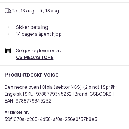
To., 13 aug. - ti., 18 aug.
Sikker betaling
14 dagers åpent kjøp
Selges og leveres av
CS MEGASTORE
Produktbeskrivelse
Den nedre byen i Olbia (sektor NGS) (2 bind) | Språk:
Engelsk | SKU: 9788779345232 | Brand: CSBOOKS |
EAN: 9788779345232
Artikkel nr.
39f1670a-d205-4d58-af0a-236e0f57b8e5