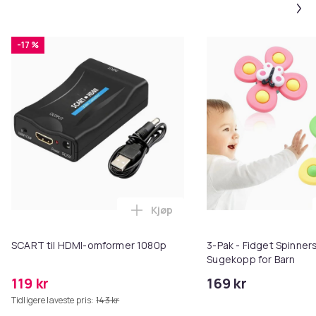
-17 %
Kjøp
Legg SCART til HDMI-omformer 1
SCART til HDMI-omformer 1080p
3-Pak - Fidget Spinne
Sugekopp for Barn
119 kr
169 kr
Tidligere laveste pris:
143 kr