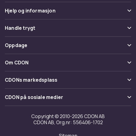
Hjelp og informasjon
Vanlige spørsmål
Handle trygt
Spor pakke
Betaling
Oppdage
Angre & returner her
Levering
Kategorier
Kontakt oss
Om CDON
Vilkår & policy
Varemerker
Om oss
Tilbakekallinger
CDONs markedsplass
Guider
Kundeanmeldelser
Merchant Help Center
CDON på sosiale medier
Jobbe på CDON
Investor relations
Copyright © 2010-2026 CDON AB
CDON AB, Org.nr: 556406-1702
Tilgjengelighet
Sitemap