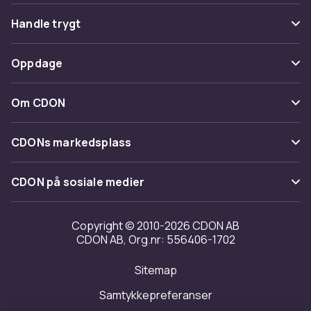
Vanlige spørsmål
Handle trygt
Spor pakke
Betaling
Oppdage
Angre & returner her
Levering
Kategorier
Kontakt oss
Om CDON
Vilkår & policy
Varemerker
Om oss
Tilbakekallinger
CDONs markedsplass
Guider
Kundeanmeldelser
Merchant Help Center
CDON på sosiale medier
Jobbe på CDON
Investor relations
Copyright © 2010-2026 CDON AB
CDON AB, Org.nr: 556406-1702
Tilgjengelighet
Sitemap
Samtykkepreferanser