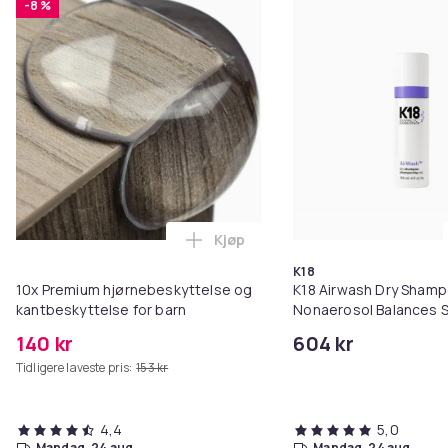
-8 %
Kjøp
Legg 10x Premium hjørnebeskytt
K18
10x Premium hjørnebeskyttelse og
K18 Airwash Dry Sham
kantbeskyttelse for barn
Nonaerosol Balances S
Controls Excess Oil
140 kr
604 kr
Tidligere laveste pris:
153 kr
4,4
5,0
mandag, 24 aug.
mandag, 24 aug.