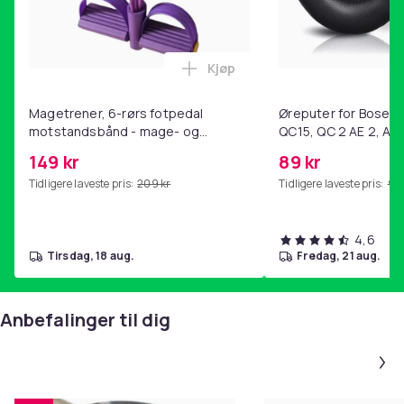
Kjøp
Legg Magetrener, 6-rørs fotp
Magetrener, 6-rørs fotpedal
Øreputer for Bose QC
motstandsbånd - mage- og
QC15, QC 2 AE 2, AE 
kjernetrening, yoga og
SoundTrue, SoundLin
149 kr
89 kr
hjemmegymnastikk Purple
Tidligere laveste pris:
209 kr
Tidligere laveste pris:
99 
4,6
tirsdag, 18 aug.
fredag, 21 aug.
Anbefalinger til dig