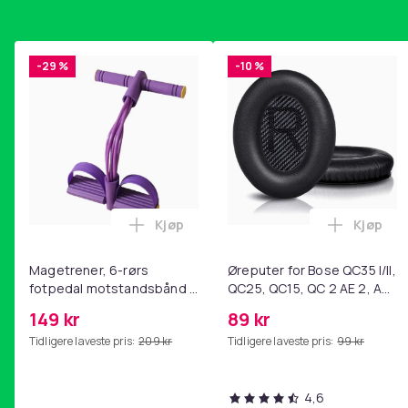
-29 %
-10 %
Kjøp
Kjøp
Legg Magetrener, 6-rørs fotpedal mot
Legg Øre
Magetrener, 6-rørs
Øreputer for Bose QC35 I/II,
fotpedal motstandsbånd -
QC25, QC15, QC 2 AE 2, AE
mage- og kjernetrening,
2i, AE 2w, SoundTrue,
149 kr
89 kr
yoga og
SoundLink Black
Tidligere laveste pris:
209 kr
Tidligere laveste pris:
99 kr
hjemmegymnastikk Purple
4,6