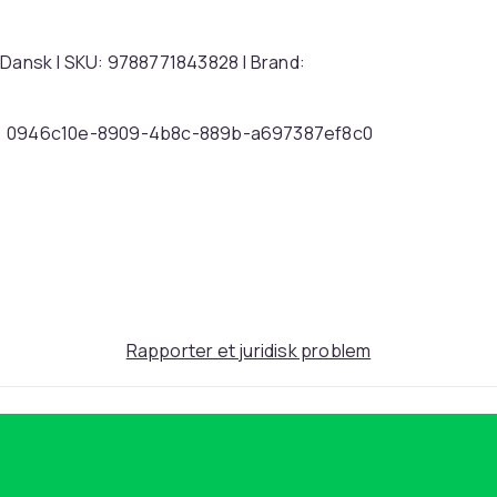
 Dansk | SKU: 9788771843828 | Brand:
0946c10e-8909-4b8c-889b-a697387ef8c0
Rapporter et juridisk problem