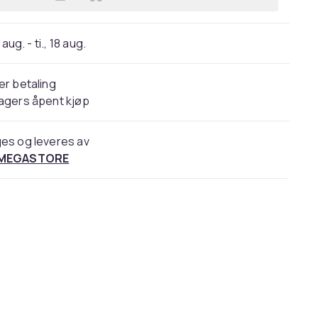
Legg Danmarks moskeer | Lene Kühle
 aug. - ti., 18 aug.
er betaling
agers åpent kjøp
es og leveres av
 MEGASTORE