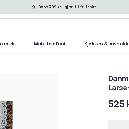
Bare 399 kr. igjen til fri frakt!
tronikk
Mobiltelefoni
Kjøkken & hushold
Danma
Larse
525 