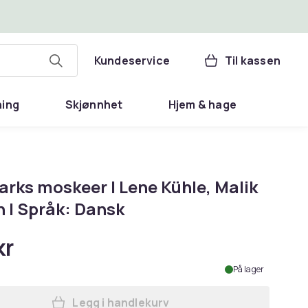
Kundeservice
Til kassen
ning
Skjønnhet
Hjem & hage
rks moskeer | Lene Kühle, Malik
n | Språk: Dansk
kr
På lager
Legg i handlekurv