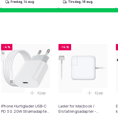
fredag, 14 aug.
tirsdag, 18 aug.
-4 %
-14 %
Kjøp
Kjøp
handlekurven
ter for 3M Peltor X1A-X5A Black i handlekurven
Legg iPhone Hurtiglader USB-C PD 3.0. 20
Legg Lader 
iPhone Hurtiglader USB-C
Lader for Macbook /
E
PD 3.0. 20W Strømadapter
Erstatningsadapter -
k
+ Kabel
MagSafe Gen 2 - 45W
Q