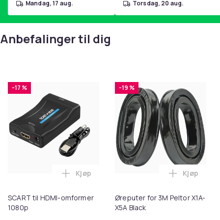
mandag, 17 aug.
torsdag, 20 aug.
Anbefalinger til dig
-17 %
-19 %
Kjøp
Kjøp
Legg SCART til HDMI-omformer 1080p i 
Legg Ørepu
SCART til HDMI-omformer
Øreputer for 3M Peltor X1A-
1080p
X5A Black