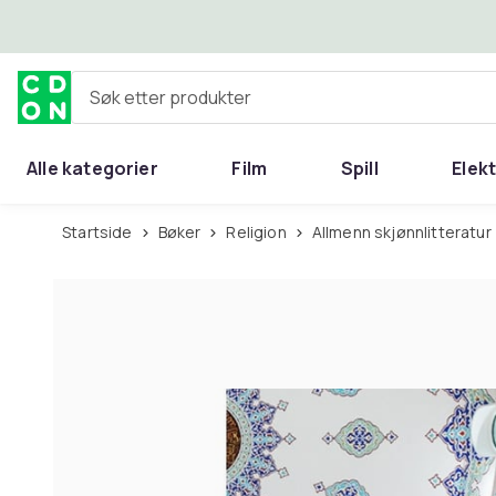
Hopp til hovedinnhold
Søk etter produkter
Alle kategorier
Film
Spill
Elek
Startside
Bøker
Religion
Allmenn skjønnlitteratur