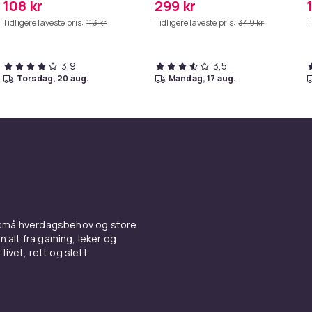
108 kr
299 kr
H
Tidligere laveste pris:
113 kr
Tidligere laveste pris:
349 kr
T
S
3,9
3,5
torsdag, 20 aug.
mandag, 17 aug.
 små hverdagsbehov og store
n alt fra gaming, leker og
livet, rett og slett.