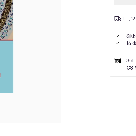
To., 13
Sikk
14 d
Selg
CS