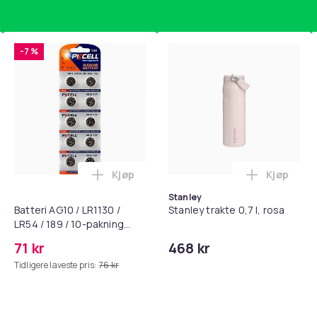
-7 %
Kjøp
Kjøp
standsbånd - mage- og kjernetrening, yoga og hjemmegymnast
puter for Bose QC35 I/II, QC25, QC15, QC 2 AE 2, AE 2i, AE 2w,
Legg Batteri AG10 / LR1130 / LR54 / 189 
Legg Stanl
Stanley
Batteri AG10 / LR1130 /
Stanley trakte 0,7 l, rosa
LR54 / 189 / 10-pakning
PKcell
71 kr
468 kr
Tidligere laveste pris:
76 kr