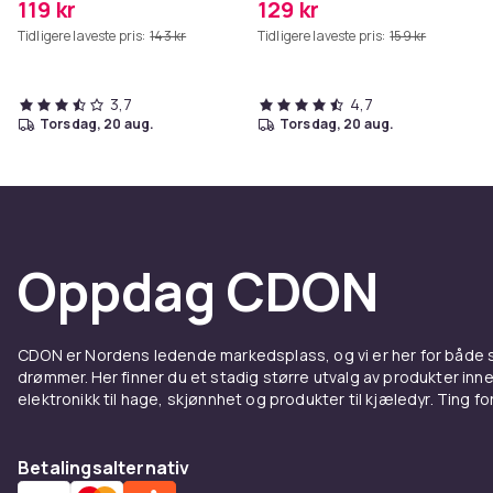
119 kr
129 kr
Tidligere laveste pris:
143 kr
Tidligere laveste pris:
159 kr
3,7
4,7
torsdag, 20 aug.
torsdag, 20 aug.
Oppdag CDON
CDON er Nordens ledende markedsplass, og vi er her for både
drømmer. Her finner du et stadig større utvalg av produkter inne
elektronikk til hage, skjønnhet og produkter til kjæledyr. Ting for 
Betalingsalternativ