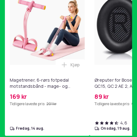
Kjøp
Legg Magetrener, 6-rørs fotp
Magetrener, 6-rørs fotpedal
Øreputer for Bose QC
motstandsbånd - mage- og
QC15, QC 2 AE 2, AE 
kjernetrening, yoga og
SoundTrue, SoundLin
169 kr
89 kr
hjemmegymnastikk Pink
Tidligere laveste pris:
201 kr
Tidligere laveste pris:
99 
4,6
fredag, 14 aug.
onsdag, 19 aug.