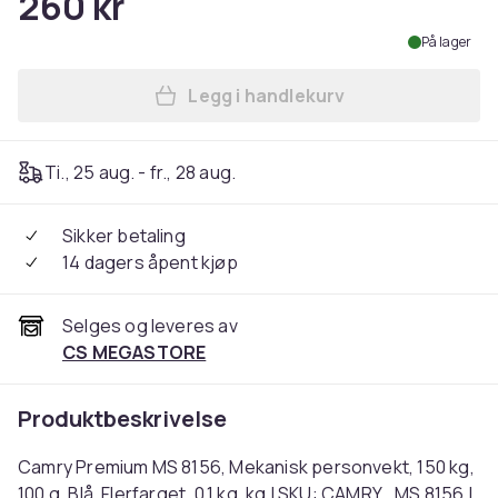
260 kr
På lager
Legg i handlekurv
Legg Camry Premium MS 8156,
Ti., 25 aug. - fr., 28 aug.
Sikker betaling
14 dagers åpent kjøp
Selges og leveres av
CS MEGASTORE
Produktbeskrivelse
Camry Premium MS 8156, Mekanisk personvekt, 150 kg,
100 g, Blå, Flerfarget, 0,1 kg, kg | SKU: CAMRY_MS 8156 |