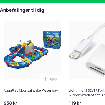
Anbefalinger til dig
Kjøp
Legg AquaPlay MountainLake Wa
AquaPlay MountainLake Waterway
Lightning til SD/TF Kort
Minnekortadapter til i
938 kr
119 kr