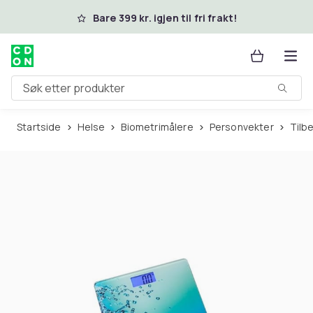
Hopp til hovedinnhold
Bare 399 kr. igjen til fri frakt!
Søk etter produkter
Startside
Helse
Biometrimålere
Personvekter
Til