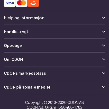
Hjelp og informasjon
Vanlige spørsmål
Handle trygt
Spor pakke
Betaling
Oppdage
Angre & returner her
Levering
Kategorier
Kontakt oss
Om CDON
Vilkår & policy
Varemerker
Om oss
Tilbakekallinger
CDONs markedsplass
Guider
Kundeanmeldelser
Merchant Help Center
CDON på sosiale medier
Jobbe på CDON
Investor relations
Copyright © 2010-2026 CDON AB
CDON AB, Org.nr: 556406-1702