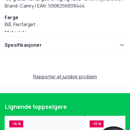
Brand: Camry | EAN: 5908256838444
Farge
Blå, Flerfarget
Materiale
Glass
Spesifikasjoner
Artikkel nr.
2c076064-35ec-4d04-ab6f-c3344ab50a0c
Produktsikkerhetsinformasjon
Rapporter et juridisk problem
Lignende toppselgere
-16 %
-10 %