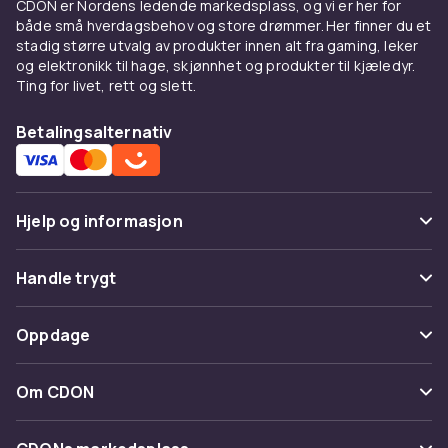
CDON er Nordens ledende markedsplass, og vi er her for
både små hverdagsbehov og store drømmer. Her finner du et
stadig større utvalg av produkter innen alt fra gaming, leker
og elektronikk til hage, skjønnhet og produkter til kjæledyr.
Ting for livet, rett og slett.
Betalingsalternativ
Hjelp og informasjon
Vanlige spørsmål
Handle trygt
Spor pakke
Betaling
Oppdage
Angre & returner her
Levering
Kategorier
Kontakt oss
Om CDON
Vilkår & policy
Varemerker
Om oss
Tilbakekallinger