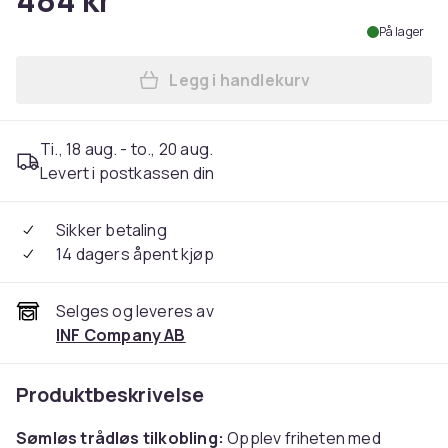
484 kr
På lager
Legg i handlekurv
Legg BY967B 2-i-1 Trådløs 
Ti., 18 aug. - to., 20 aug.
Levert i postkassen din
Sikker betaling
14 dagers åpent kjøp
Selges og leveres av
INF Company AB
Produktbeskrivelse
Sømløs trådløs tilkobling:
Opplev friheten med