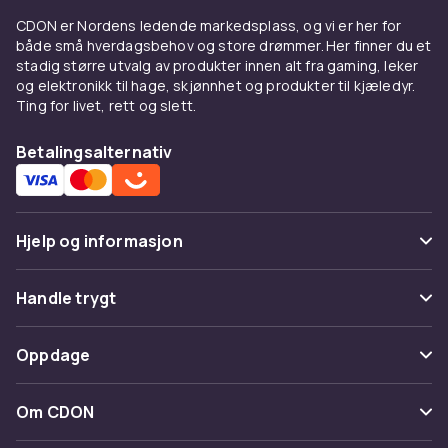
Bosch Serie 4, 6 og 8 er bransjestandarden.
CDON er Nordens ledende markedsplass, og vi er her for
Bosch PerfectDry med Zeolith-teknologi
både små hverdagsbehov og store drømmer. Her finner du et
tørker porselen og plastemner uten
stadig større utvalg av produkter innen alt fra gaming, leker
vannflekker. Siemens deler plattform med
og elektronikk til hage, skjønnhet og produkter til kjæledyr.
Bosch.
Ting for livet, rett og slett.
Velg en oppvaskmaskin med energiklasse A
Betalingsalternativ
for laveste driftskostnader. En energieffektiv
oppvaskmaskin kan spare hundrevis av kroner
i året.
Hjelp og informasjon
Se sortimentet hos CDON
Hos CDON finner du oppvaskmaskiner fra
Vanlige spørsmål
Handle trygt
kjente merker til konkurransedyktige priser
Spor pakke
med trygt kjøp og rask levering.
Betaling
Oppdage
Hos CDON finner du et komplett sortiment av
Angre & returner her
Levering
hvitevarer fra
Samsung
,
LG
,
Bosch
,
Siemens
,
Kategorier
Kontakt oss
Om CDON
AEG
og
Electrolux
til konkurransedyktige
Vilkår & policy
priser. Vi tilbyr trygt kjøp med rask levering og
Varemerker