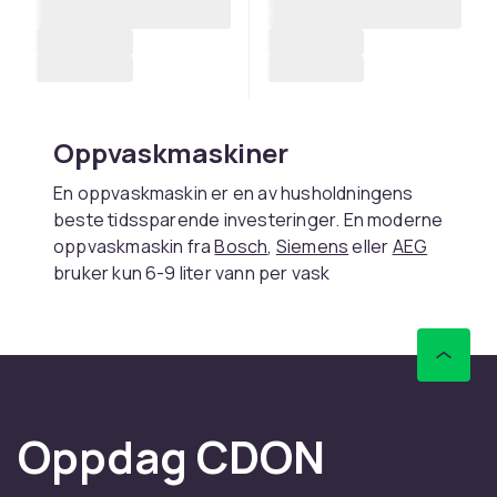
Oppvaskmaskiner
En oppvaskmaskin er en av husholdningens
beste tidssparende investeringer. En moderne
oppvaskmaskin fra
Bosch
,
Siemens
eller
AEG
bruker kun 6-9 liter vann per vask
sammenlignet med 40-80 liter ved håndvask.
Oppvaskmaskiner er overlegne håndvask fra
et hygienisk perspektiv. Vannet varmes opp til
60-70 grader i vaskeprogrammene, noe som
effektivt dreper bakterier.
Oppdag CDON
Valg og vedlikehold