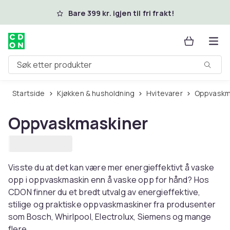
Hopp til hovedinnhold
Bare 399 kr. igjen til fri frakt!
Søk etter produkter
Startside
Kjøkken & husholdning
Hvitevarer
Oppvaskm
Oppvaskmaskiner
Visste du at det kan være mer energieffektivt å vaske
opp i oppvaskmaskin enn å vaske opp for hånd? Hos
CDON finner du et bredt utvalg av energieffektive,
stilige og praktiske oppvaskmaskiner fra produsenter
som Bosch, Whirlpool, Electrolux, Siemens og mange
flere.