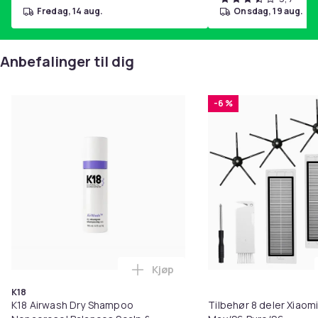
fredag, 14 aug.
onsdag, 19 aug.
Anbefalinger til dig
-6 %
Kjøp
Legg K18 Airwash Dry Shampoo No
K18
K18 Airwash Dry Shampoo
Tilbehør 8 deler Xiaom