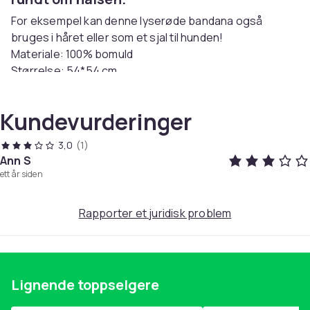
For eksempel kan denne lyserøde bandana også
bruges i håret eller som et sjal til hunden!
Materiale: 100% bomuld
Størrelse: 54*54 cm
Farve: lyserosa
Kundevurderinger
Artikkel nr.
df00144a-5639-4f53-aeb8-eb055da3cc5a
3,0
(1)
Produktsikkerhetsinformasjon
Ann S
ett år siden
Rapporter et juridisk problem
Lignende toppselgere