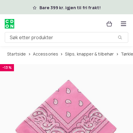
Hopp til hovedinnhold
Bare 399 kr. igjen til fri frakt!
Søk etter produkter
Startside
Accessories
Slips, knapper & tilbehør
Tørkl
-13 %