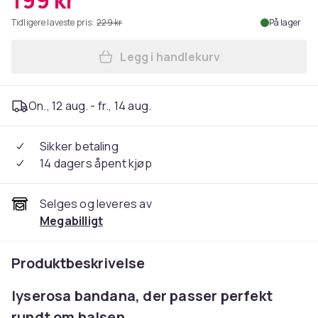
199 kr
Tidligere laveste pris:
229 kr
På lager
Legg i handlekurv
Legg Bandana skjerf sjal sn
On., 12 aug. - fr., 14 aug.
Sikker betaling
14 dagers åpent kjøp
Selges og leveres av
Megabilligt
Produktbeskrivelse
lyserosa bandana, der passer perfekt
rundt om halsen.