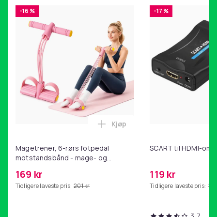
-16 %
-17 %
Kjøp
Legg Magetrener, 6-rørs fotp
Magetrener, 6-rørs fotpedal
SCART til HDMI-omf
motstandsbånd - mage- og
kjernetrening, yoga og
169 kr
119 kr
hjemmegymnastikk Pink
Tidligere laveste pris:
201 kr
Tidligere laveste pris:
143
3,7