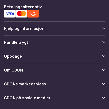
Betalingsalternativ
Hjelp og informasjon
Vanlige spørsmål
Handle trygt
Spor pakke
Betaling
Oppdage
Angre & returner her
Levering
Kategorier
Kontakt oss
Om CDON
Vilkår & policy
Varemerker
Om oss
Tilbakekallinger
CDONs markedsplass
Guider
Kundeanmeldelser
Merchant Help Center
CDON på sosiale medier
Jobbe på CDON