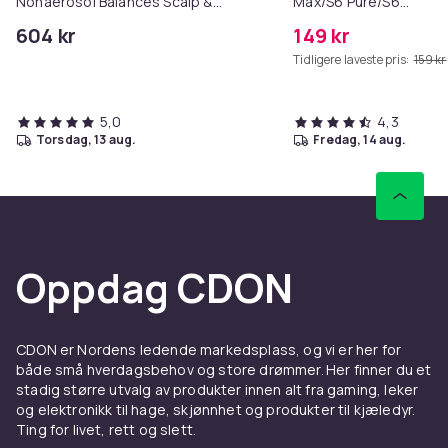
Nonaerosol Balances Scalp &
Max/S6 Pure/S6
Controls Excess Oil
MAXV/S50/S51/S55/S5
604 kr
149 kr
Tidligere laveste pris:
159 kr
5,0
4,3
torsdag, 13 aug.
fredag, 14 aug.
Oppdag CDON
CDON er Nordens ledende markedsplass, og vi er her for
både små hverdagsbehov og store drømmer. Her finner du et
stadig større utvalg av produkter innen alt fra gaming, leker
og elektronikk til hage, skjønnhet og produkter til kjæledyr.
Ting for livet, rett og slett.