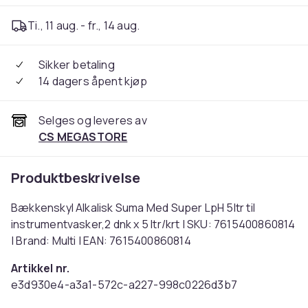
Ti., 11 aug. - fr., 14 aug.
Sikker betaling
14 dagers åpent kjøp
Selges og leveres av
CS MEGASTORE
Produktbeskrivelse
Bækkenskyl Alkalisk Suma Med Super LpH 5ltr til
instrumentvasker,2 dnk x 5 ltr/krt | SKU: 7615400860814
| Brand: Multi | EAN: 7615400860814
Artikkel nr.
e3d930e4-a3a1-572c-a227-998c0226d3b7