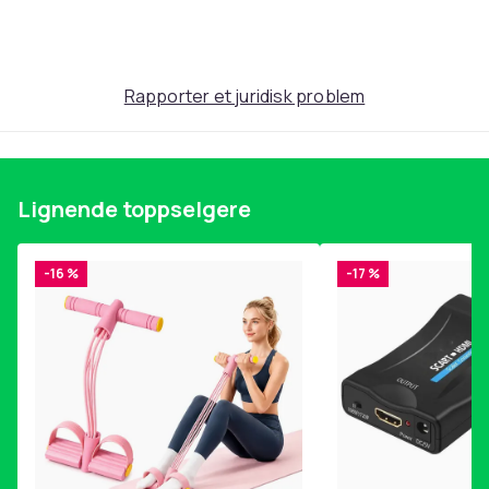
Produktsikkerhetsinformasjon
Rapporter et juridisk problem
Lignende toppselgere
-16 %
-17 %