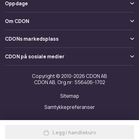
Betaling
Oppdage
Angre & returner her
Levering
Kategorier
Kontakt oss
Om CDON
Vilkår & policy
Varemerker
Om oss
Tilbakekallinger
CDONs markedsplass
Guider
Kundeanmeldelser
Merchant Help Center
CDON på sosiale medier
Jobbe på CDON
Investor relations
Copyright © 2010-2026 CDON AB
CDON AB, Org.nr: 556406-1702
Tilgjengelighet
Sitemap
Samtykkepreferanser
Legg i handlekurv
Legg Bækkenskyl Alkalisk Su