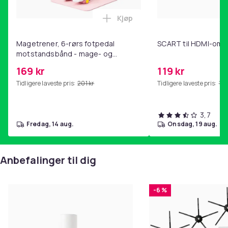
Kjøp
Legg Magetrener, 6-rørs fotp
Magetrener, 6-rørs fotpedal
SCART til HDMI-omf
motstandsbånd - mage- og
kjernetrening, yoga og
169 kr
119 kr
hjemmegymnastikk Pink
Tidligere laveste pris:
201 kr
Tidligere laveste pris:
143
3,7
fredag, 14 aug.
onsdag, 19 aug.
Anbefalinger til dig
-6 %