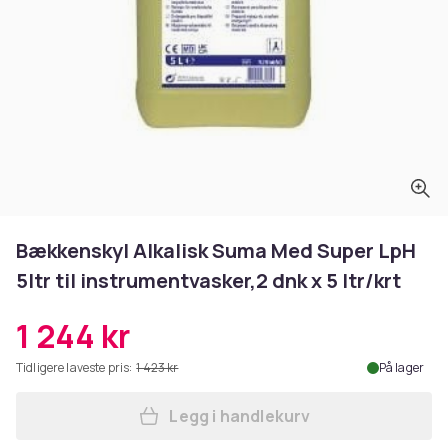
Bækkenskyl Alkalisk Suma Med Super LpH
5ltr til instrumentvasker,2 dnk x 5 ltr/krt
1 244 kr
Tidligere laveste pris:
1 423 kr
På lager
Legg i handlekurv
Legg Bækkenskyl Alkalisk Su