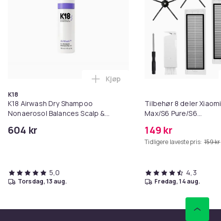
Kjøp
Legg K18 Airwash Dry Shampoo No
K18
K18 Airwash Dry Shampoo
Tilbehør 8 deler Xiaom
Nonaerosol Balances Scalp &
Max/S6 Pure/S6
Controls Excess Oil
MAXV/S50/S51/S55/S5
604 kr
149 kr
Tidligere laveste pris:
159 kr
5,0
4,3
torsdag, 13 aug.
fredag, 14 aug.