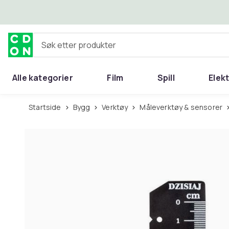
Hopp til hovedinnhold
Søk etter produkter
Alle kategorier
Film
Spill
Elek
Startside
Bygg
Verktøy
Måleverktøy & sensorer