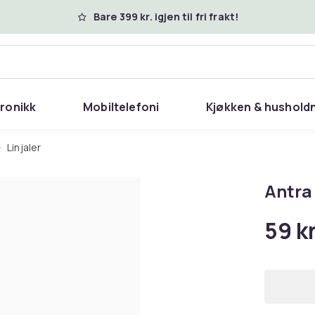
Bare 399 kr. igjen til fri frakt!
tronikk
Mobiltelefoni
Kjøkken & hushold
Linjaler
Antra 
59 k