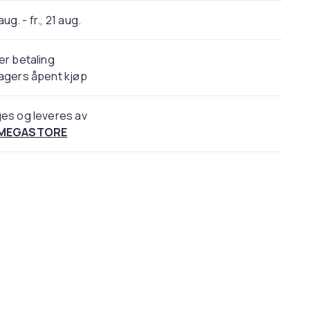
 aug. - fr., 21 aug.
er betaling
agers åpent kjøp
es og leveres av
 MEGASTORE