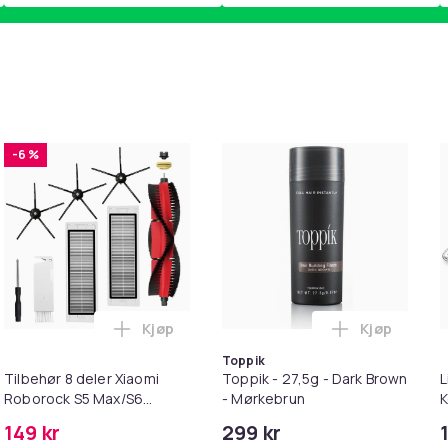
-6 %
Kjøp
Kjøp
handlekurven
etrimmer / Potetrimmer - Trimmer for Poter i handlekurven
Legg Tilbehør 8 deler Xiaomi Roborock S
Legg Toppik
Toppik
Tilbehør 8 deler Xiaomi
Toppik - 27,5g - Dark Brown
L
Roborock S5 Max/S6
- Mørkebrun
K
Pure/S6
M
149 kr
299 kr
MAXV/S50/S51/S55/S5/S60/S65/S6
i