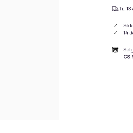
Ti., 18
Sikk
14 d
Selg
CS