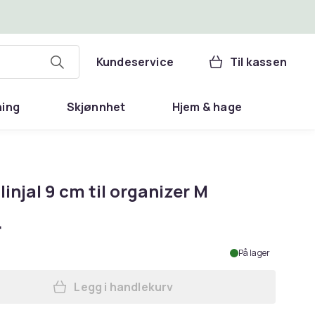
Kundeservice
Til kassen
ning
Skjønnhet
Hjem & hage
linjal 9 cm til organizer M
r
På lager
Legg i handlekurv
Legg Antra linjal 9 cm til organizer 