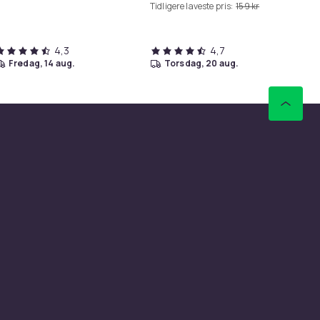
Tidligere laveste pris:
159 kr
4,3
4,7
fredag, 14 aug.
torsdag, 20 aug.