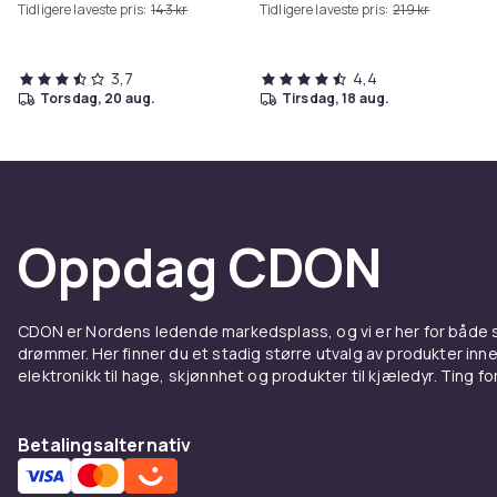
Tidligere laveste pris:
143 kr
Tidligere laveste pris:
219 kr
3,7
4,4
torsdag, 20 aug.
tirsdag, 18 aug.
Oppdag CDON
CDON er Nordens ledende markedsplass, og vi er her for både
drømmer. Her finner du et stadig større utvalg av produkter inne
elektronikk til hage, skjønnhet og produkter til kjæledyr. Ting for 
Betalingsalternativ