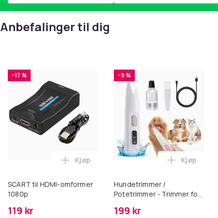
Anbefalinger til dig
-17 %
-9 %
Kjøp
Kjøp
Legg SCART til HDMI-omformer 1080p i 
Legg Hund
SCART til HDMI-omformer
Hundetrimmer /
1080p
Potetrimmer - Trimmer for
Poter
119 kr
199 kr