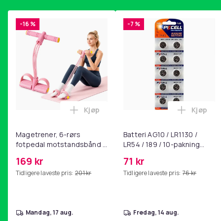
-16 %
-7 %
Kjøp
Kjøp
Legg Magetrener, 6-rørs fotpedal mot
Legg Bat
Magetrener, 6-rørs
Batteri AG10 / LR1130 /
fotpedal motstandsbånd -
LR54 / 189 / 10-pakning
mage- og kjernetrening,
PKcell
169 kr
71 kr
yoga og
Tidligere laveste pris:
201 kr
Tidligere laveste pris:
76 kr
hjemmegymnastikk Pink
mandag, 17 aug.
fredag, 14 aug.