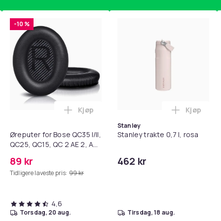
-10 %
Kjøp
Kjøp
standsbånd - mage- og kjernetrening, yoga og hjemmegymnast
teri AG10 / LR1130 / LR54 / 189 / 10-pakning PKcell i handlekur
Legg Øreputer for Bose QC35 I/II, QC25, 
Legg Stanl
Stanley
Øreputer for Bose QC35 I/II,
Stanley trakte 0,7 l, rosa
QC25, QC15, QC 2 AE 2, AE
2i, AE 2w, SoundTrue,
89 kr
462 kr
SoundLink Black
Tidligere laveste pris:
99 kr
4,6
torsdag, 20 aug.
tirsdag, 18 aug.