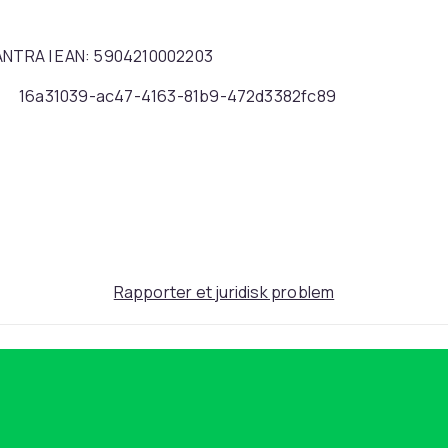
d: ANTRA | EAN: 5904210002203
16a31039-ac47-4163-81b9-472d3382fc89
Rapporter et juridisk problem