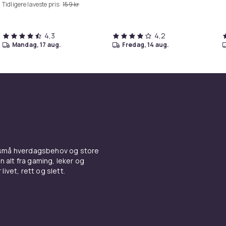
Tidligere laveste pris:
159 kr
4,3
4,2
mandag, 17 aug.
fredag, 14 aug.
 små hverdagsbehov og store
n alt fra gaming, leker og
livet, rett og slett.