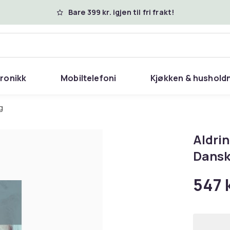
Bare 399 kr. igjen til fri frakt!
tronikk
Mobiltelefoni
Kjøkken & hushold
g
Aldrin
Dans
547 