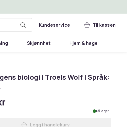
Kundeservice
Til kassen
ning
Skjønnhet
Hjem & hage
gens biologi | Troels Wolf | Språk:
k
kr
På lager
Legg i handlekurv