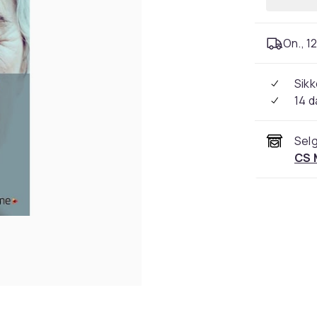
On., 12
Sikk
14 d
Selg
CS