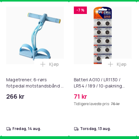
-7 %
Kjøp
Kjøp
, QC15, QC 2 AE 2, AE 2i, AE 2w, SoundTrue, SoundLink Black i 
nley trakte 0,7 l, rosa i handlekurven
Legg Magetrener, 6-rørs fotpedal mots
Legg Batte
Magetrener, 6-rørs
Batteri AG10 / LR1130 /
fotpedal motstandsbånd -
LR54 / 189 / 10-pakning
mage- og kjernetrening,
PKcell
266 kr
71 kr
yoga og
Tidligere laveste pris:
76 kr
hjemmegymnastikk Blue
fredag, 14 aug.
torsdag, 13 aug.