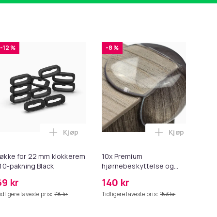
-12 %
-8 %
Kjøp
Kjøp
2 - Grå i handlekurven
 Minnekortadapter til iPhone/iPad i handlekurven
til HDMI-omformer 1080p i handlekurven
Legg Løkke for 22 mm klokkerem i 10-paknin
Legg 10x Prem
økke for 22 mm klokkerem
10x Premium
Ers
 10-pakning Black
hjørnebeskyttelse og
Sp
kantbeskyttelse for barn
69 kr
140 kr
2
idligere laveste pris:
78 kr
Tidligere laveste pris:
153 kr