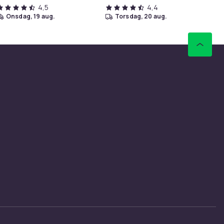
4,5
4,4
onsdag, 19 aug.
torsdag, 20 aug.