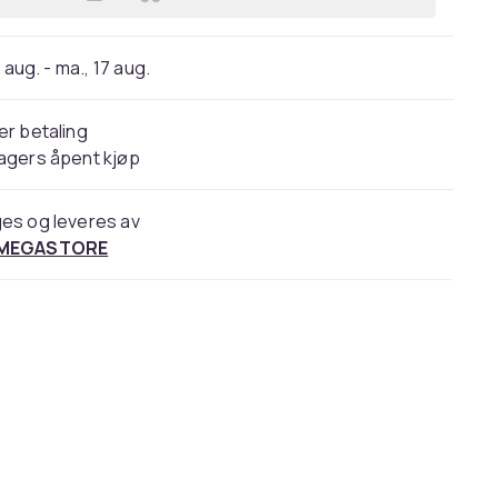
Legg Aldringens biologi | Troels Wol
 aug. - ma., 17 aug.
er betaling
agers åpent kjøp
es og leveres av
 MEGASTORE