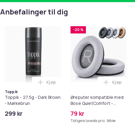
Anbefalinger til dig
-20 %
Kjøp
Kjøp
Legg Toppik - 27,5g - Dark Brown - Mørk
Legg Ørep
Toppik
Toppik - 27,5g - Dark Brown
Øreputer kompatible med
- Mørkebrun
Bose QuietComfort -
QC35/QC25/QC15/AE2 -
299 kr
79 kr
Grå
Tidligere laveste pris:
99 kr