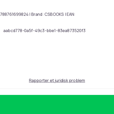
U: 9788761699824 | Brand: CSBOOKS | EAN:
aabcd778-0a5f-49c3-bbe1-83ea873520f3
Rapporter et juridisk problem