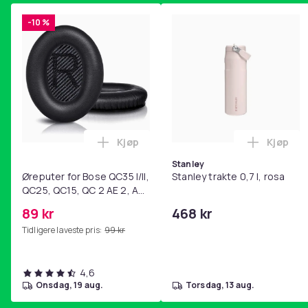
-10 %
Kjøp
Kjøp
Legg Øreputer for Bose QC35 I/II, QC25
Legg Sta
Stanley
Øreputer for Bose QC35 I/II,
Stanley trakte 0,7 l, rosa
QC25, QC15, QC 2 AE 2, AE
2i, AE 2w, SoundTrue,
89 kr
468 kr
SoundLink Black
Tidligere laveste pris:
99 kr
4,6
onsdag, 19 aug.
torsdag, 13 aug.