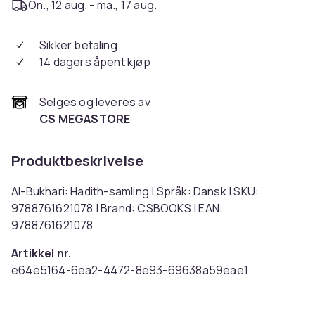
On., 12 aug. - ma., 17 aug.
Sikker betaling
14 dagers åpent kjøp
Selges og leveres av
CS MEGASTORE
Produktbeskrivelse
Al-Bukhari: Hadith-samling | Språk: Dansk | SKU:
9788761621078 | Brand: CSBOOKS | EAN:
9788761621078
Artikkel nr.
e64e5164-6ea2-4472-8e93-69638a59eae1
Produktsikkerhetsinformasjon