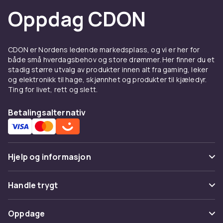
Oppdag CDON
CDON er Nordens ledende markedsplass, og vi er her for
både små hverdagsbehov og store drømmer. Her finner du et
stadig større utvalg av produkter innen alt fra gaming, leker
og elektronikk til hage, skjønnhet og produkter til kjæledyr.
Ting for livet, rett og slett.
Betalingsalternativ
Hjelp og informasjon
Vanlige spørsmål
Handle trygt
Spor pakke
Betaling
Oppdage
Angre & returner her