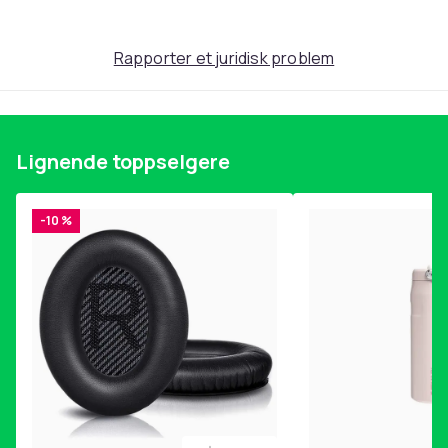
Rapporter et juridisk problem
Lignende toppselgere
-10 %