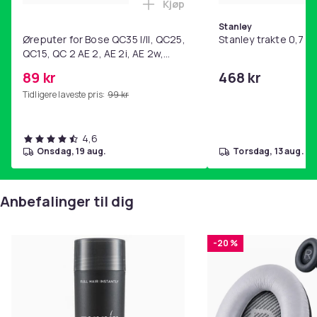
Kjøp
Legg Øreputer for Bose QC35 I/
Stanley
Øreputer for Bose QC35 I/II, QC25,
Stanley trakte 0,7 l,
QC15, QC 2 AE 2, AE 2i, AE 2w,
SoundTrue, SoundLink Black
89 kr
468 kr
Tidligere laveste pris:
99 kr
4,6
onsdag, 19 aug.
torsdag, 13 aug.
Anbefalinger til dig
-20 %