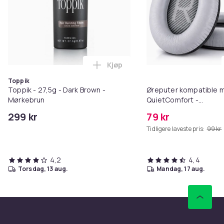
Kjøp
Legg Toppik - 27,5g - Dark Brow
Toppik
Toppik - 27,5g - Dark Brown -
Øreputer kompatible 
Mørkebrun
QuietComfort -
QC35/QC25/QC15/AE2 
299 kr
79 kr
Tidligere laveste pris:
99 kr
4,2
4,4
torsdag, 13 aug.
mandag, 17 aug.