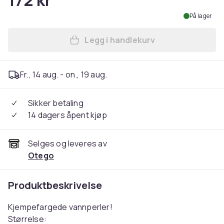
172 kr
På lager
Legg i handlekurv
Legg 50g Gigantiske Farged
Fr., 14 aug. - on., 19 aug.
Sikker betaling
14 dagers åpent kjøp
Selges og leveres av
Otego
Produktbeskrivelse
Kjempefargede vannperler!
Størrelse: