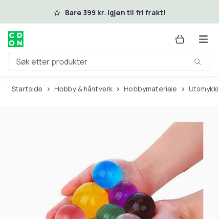
Hopp til hovedinnhold
Bare 399 kr. igjen til fri frakt!
Søk etter produkter
Startside
Hobby & håntverk
Hobbymateriale
Utsmykk