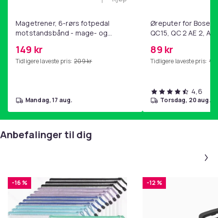
Legg Magetrener, 6-rørs fotp
Magetrener, 6-rørs fotpedal
Øreputer for Bose QC
motstandsbånd - mage- og
QC15, QC 2 AE 2, AE 
kjernetrening, yoga og
SoundTrue, SoundLin
149 kr
89 kr
hjemmegymnastikk Purple
Tidligere laveste pris:
209 kr
Tidligere laveste pris:
99 
4,6
mandag, 17 aug.
torsdag, 20 aug.
Anbefalinger til dig
-16 %
-12 %