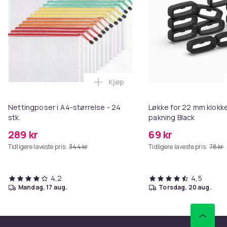
Kjøp
Legg Nettingposer i A4-størrelse
Nettingposer i A4-størrelse - 24
Løkke for 22 mm klokke
stk.
pakning Black
289 kr
69 kr
Tidligere laveste pris:
344 kr
Tidligere laveste pris:
78 kr
4,2
4,5
mandag, 17 aug.
torsdag, 20 aug.