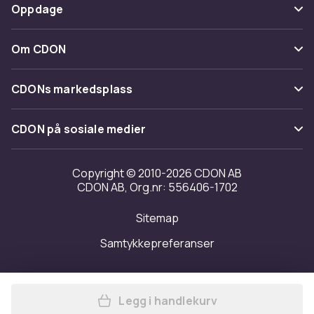
Betaling
Oppdage
Angre & returner her
Levering
Kategorier
Kontakt oss
Om CDON
Vilkår & policy
Varemerker
Om oss
Tilbakekallinger
CDONs markedsplass
Guider
Kundeanmeldelser
Merchant Help Center
CDON på sosiale medier
Jobbe på CDON
Investor relations
Copyright © 2010-2026 CDON AB
CDON AB, Org.nr: 556406-1702
Tilgjengelighet
Sitemap
Samtykkepreferanser
Legg i handlekurv
Legg 50g Gigantiske Farged