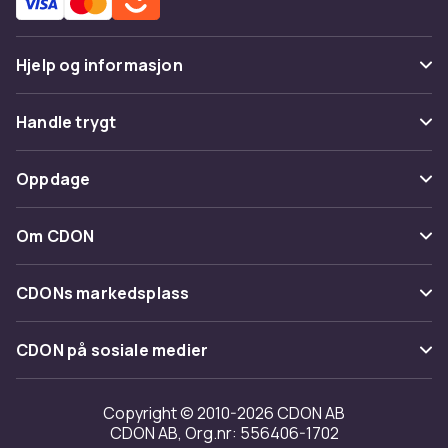
Hjelp og informasjon
Vanlige spørsmål
Handle trygt
Spor pakke
Betaling
Oppdage
Angre & returner her
Levering
Kategorier
Kontakt oss
Om CDON
Vilkår & policy
Varemerker
Om oss
Tilbakekallinger
CDONs markedsplass
Guider
Kundeanmeldelser
Merchant Help Center
CDON på sosiale medier
Jobbe på CDON
Investor relations
Copyright © 2010-2026 CDON AB
CDON AB, Org.nr: 556406-1702
Tilgjengelighet