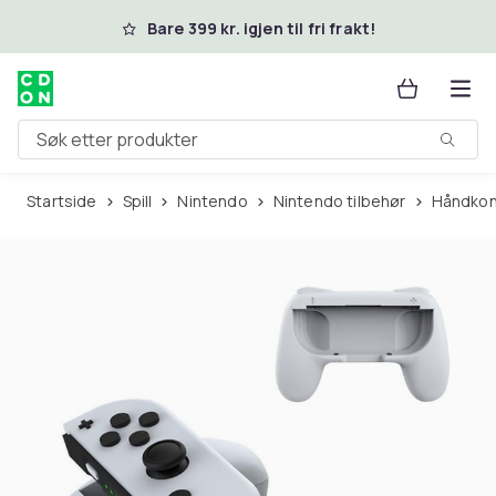
Hopp til hovedinnhold
Bare 399 kr. igjen til fri frakt!
Søk etter produkter
Startside
Spill
Nintendo
Nintendo tilbehør
Håndkon