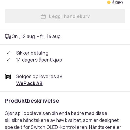
Få igjen
Legg i handlekurv
Legg 1 par DOBE Nintendo S
On., 12 aug. - fr., 14 aug.
Sikker betaling
14 dagers åpent kjøp
Selges og leveres av
WePack AB
Produktbeskrivelse
Gjør spillopplevelsen din enda bedre med disse
sklisikre håndtakene av høy kvalitet, som er designet
spesielt for Switch OLED-kontrolleren. Håndtakene er