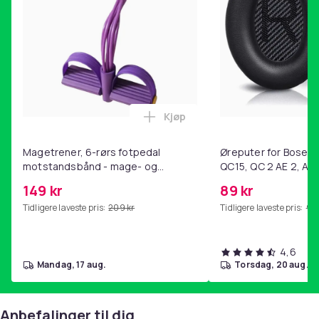
Silver/Grå
Vekt, gram
10
Artikkel nr.
1ccda5d4-75a6-5595-9c09-23d1772b73b6
Produktsikkerhetsinformasjon
Kjøp
Legg Magetrener, 6-rørs fotp
Magetrener, 6-rørs fotpedal
Øreputer for Bose QC
motstandsbånd - mage- og
QC15, QC 2 AE 2, AE 
kjernetrening, yoga og
SoundTrue, SoundLin
149 kr
89 kr
hjemmegymnastikk Purple
Tidligere laveste pris:
209 kr
Tidligere laveste pris:
99 
4,6
mandag, 17 aug.
torsdag, 20 aug.
Anbefalinger til dig