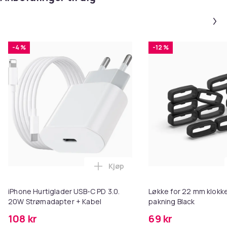
-4 %
-12 %
Kjøp
Legg iPhone Hurtiglader USB-C 
iPhone Hurtiglader USB-C PD 3.0.
Løkke for 22 mm klokke
20W Strømadapter + Kabel
pakning Black
108 kr
69 kr