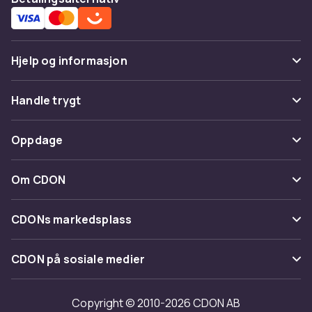
Hjelp og informasjon
Vanlige spørsmål
Handle trygt
Spor pakke
Betaling
Oppdage
Angre & returner her
Levering
Kategorier
Kontakt oss
Om CDON
Vilkår & policy
Varemerker
Om oss
Tilbakekallinger
CDONs markedsplass
Guider
Kundeanmeldelser
Merchant Help Center
CDON på sosiale medier
Jobbe på CDON
Investor relations
Copyright © 2010-2026 CDON AB