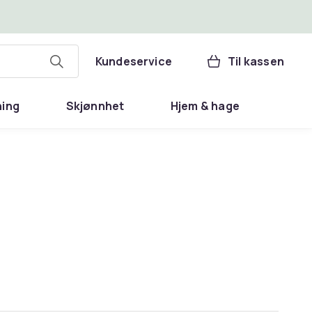
Kundeservice
Til kassen
ning
Skjønnhet
Hjem & hage