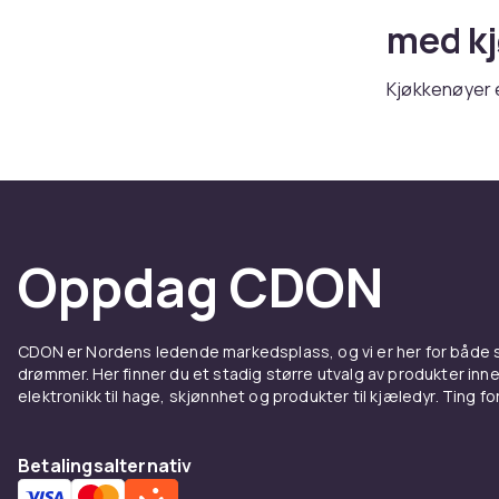
med k
Kjøkkenøyer e
deg ekstra ar
mat og inviter
og spisebord 
kjøkkenøya. E
servere talle
samlingssted
Oppdag CDON
Velg e
løsnin
CDON er Nordens ledende markedsplass, og vi er her for både
drømmer. Her finner du et stadig større utvalg av produkter inne
elektronikk til hage, skjønnhet og produkter til kjæledyr. Ting for 
Hvis du har e
Små kjøkkenøy
ekstra arbeid
Betalingsalternativ
kjøkkenkrakke