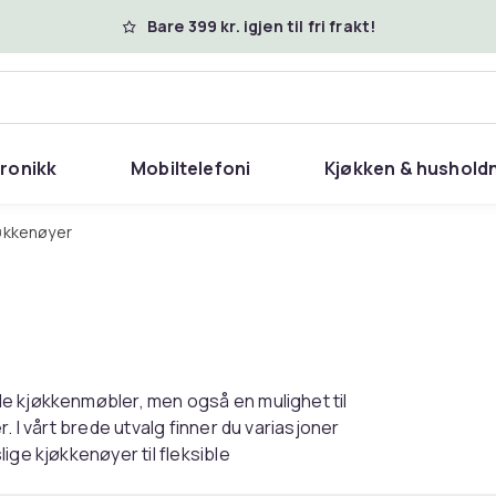
Bare 399 kr. igjen til fri frakt!
tronikk
Mobiltelefoni
Kjøkken & hushold
jøkkenøyer
e kjøkkenmøbler, men også en mulighet til
. I vårt brede utvalg finner du variasjoner
ige kjøkkenøyer til fleksible