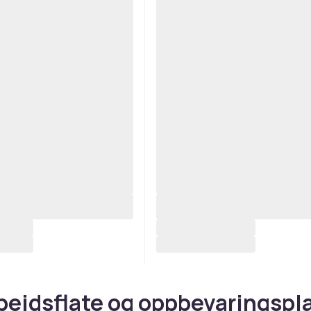
beidsflate og oppbevaringspl