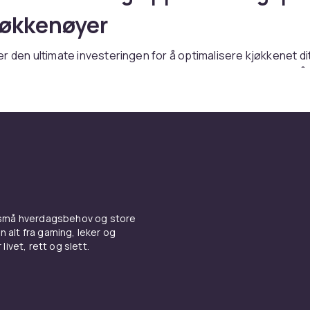
jøkkenøyer
r den ultimate investeringen for å optimalisere kjøkkenet dit
beidsflate og oppbevaringsplass, noe som er uvurderlig når
er venner og familie til måltider. Utforsk også vårt utvalg av
for å finne det perfekte spisebordet å plassere ved siden a
n romslig kjøkkenøy er ideell for å tilberede mat, blande drik
rkener, alt på ett sted. I tillegg kan en kjøkkenøy også funge
 hvor du kan omgås gjestene dine mens du lager mat.
n liten kjøkkenøy – smarte
ger for begrenset plass
 små hverdagsbehov og store
n alt fra gaming, leker og
livet, rett og slett.
t mindre kjøkken, trenger du ikke å gi opp fordelene med en 
er er designet for å passe selv i trange rom og fortsatt gi
sflate og oppbevaringsmuligheter. Ikke gå glipp av vårt utva
r og spisestuestoler for å finne stoler som matcher kjøkke