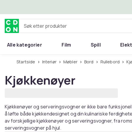
Hopp til hovedinnhold
Søk etter produkter
Alle kategorier
Film
Spill
Elek
Startside
Interiør
Møbler
Bord
Rullebord
K
Kjøkkenøyer
Kjøkkenøyer og serveringsvogner er ikke bare funksjonell
å løfte både kjøkkendesignet og din kulinariske ferdigheter
av forskjellige kjøkkenøyer og serveringsvogner, fra romsl
serveringsvogner på hjul.