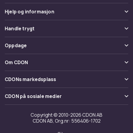
Hjelp og informasjon
Vanlige spørsmål
Handle trygt
Spor pakke
Betaling
Oppdage
Angre & returner her
Levering
Kategorier
Kontakt oss
Om CDON
Vilkår & policy
Varemerker
Om oss
Tilbakekallinger
CDONs markedsplass
Guider
Kundeanmeldelser
Merchant Help Center
CDON på sosiale medier
Jobbe på CDON
Investor relations
Copyright © 2010-2026 CDON AB
CDON AB, Org.nr: 556406-1702
Tilgjengelighet