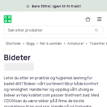
Hopp til hovedinnhold
Bare 399 kr. igjen til fri frakt!
Søk etter produkter
Startside
Bygg
Rør & sanitær
Armaturer
Toaletter 
Bideter
Leter du etter en praktisk og hygienisk løsning for
badet ditt? Bideer i vårt sortiment tilbyr både komfort
og renslighet. Handle her og oppdag vårt utvalg av
bideer av høy kvalitet som passer til ethvert bad. Med
CDON kan du være sikker på å finne de beste
produktene til en god pris. Handle nå og forbedre