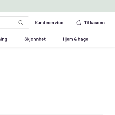
Kundeservice
Til kassen
ning
Skjønnhet
Hjem & hage