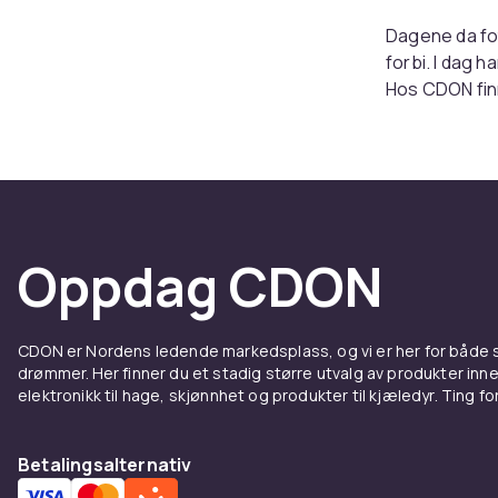
Dagene da fot
forbi. I dag 
Hos CDON finn
fremtidig fotb
Velg ri
Når du skal sp
som skal spil
Oppdag CDON
1-2 (ca. 46-51
størrelse 3 (
cm) som hove
CDON er Nordens ledende markedsplass, og vi er her for både
brukes av vok
drømmer. Her finner du et stadig større utvalg av produkter inne
mest mulig ut a
elektronikk til hage, skjønnhet og produkter til kjæledyr. Ting for 
Flere 
Betalingsalternativ
Her hos CDON 