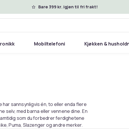
Bare 399 kr. igjen til fri frakt!
tronikk
Mobiltelefoni
Kjøkken & hushold
e har sannsynligvis én, to eller enda flere
ne selv, med barna eller vennene dine. En
 samtidig som du forbedrer ferdighetene
 Nike, Puma, Slazenger og andre merker.