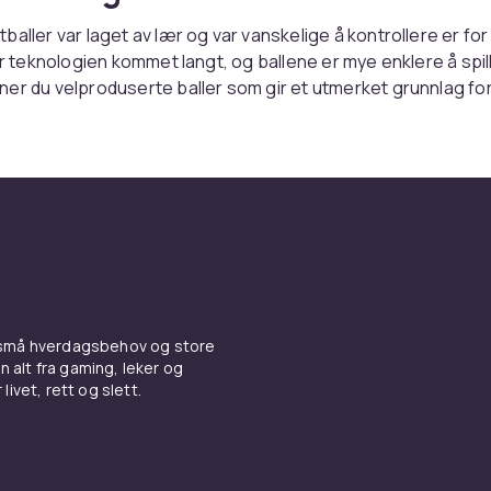
baller var laget av lær og var vanskelige å kontrollere er for
har teknologien kommet langt, og ballene er mye enklere å spi
er du velproduserte baller som gir et utmerket grunnlag fo
allkarriere.
ktig størrelse på ballen
ille fotball, er det viktig at størrelsen på ballen er tilpasset
le med den. De minste barna bør spille med tekniske baller i s
 cm). Når et barn er gammelt nok til å spille fotball på lagnivå,
ca. 58,5-61 cm) passende. Vi har også fotballer i størrelse 4
dsakelig er beregnet på unge, samt størrelse 5 (68-70 cm
 små hverdagsbehov og store
sne og profesjonelle spillere. Velg riktig størrelse med omhu
n alt fra gaming, leker og
v spillet ditt.
livet, rett og slett.
kjente produsenter
finner du fotballer fra flere ledende merker som Select, Nik