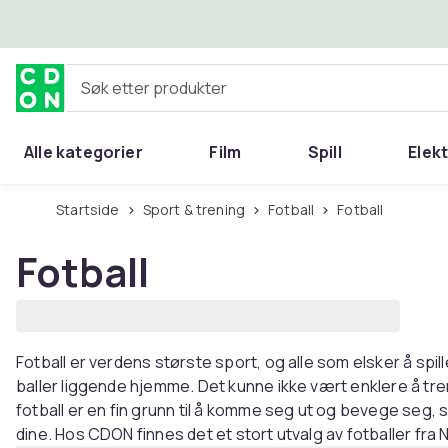
Hopp til hovedinnhold
Søk etter produkter
Alle kategorier
Film
Spill
Elek
Startside
Sport & trening
Fotball
Fotball
Fotball
Fotball er verdens største sport, og alle som elsker å spill
baller liggende hjemme. Det kunne ikke vært enklere å tre
fotball er en fin grunn til å komme seg ut og bevege seg,
dine. Hos CDON finnes det et stort utvalg av fotballer fra