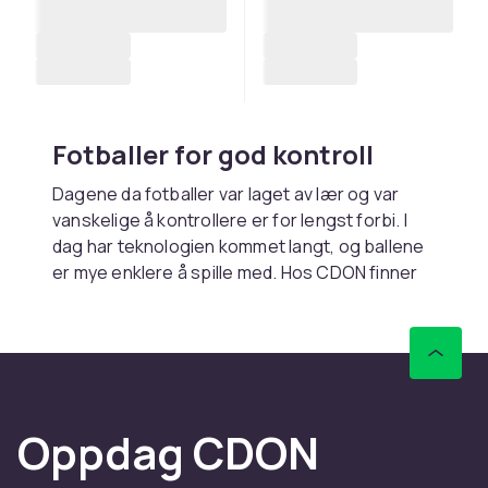
Fotballer for god kontroll
Dagene da fotballer var laget av lær og var
vanskelige å kontrollere er for lengst forbi. I
dag har teknologien kommet langt, og ballene
er mye enklere å spille med. Hos CDON finner
du velproduserte baller som gir et utmerket
grunnlag for en fremtidig fotballkarriere.
Velg riktig størrelse på ballen
Når du skal spille fotball, er det viktig at
Oppdag CDON
størrelsen på ballen er tilpasset personen
som skal spille med den. De minste barna bør