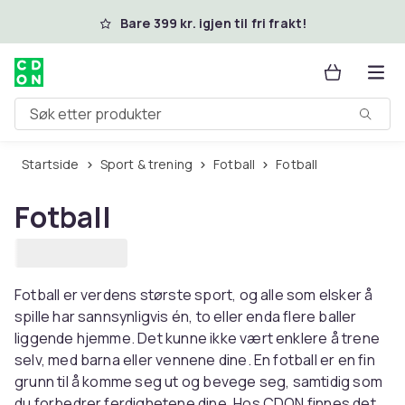
Hopp til hovedinnhold
Bare 399 kr. igjen til fri frakt!
Søk etter produkter
Startside
Sport & trening
Fotball
Fotball
Fotball
Fotball er verdens største sport, og alle som elsker å
spille har sannsynligvis én, to eller enda flere baller
liggende hjemme. Det kunne ikke vært enklere å trene
selv, med barna eller vennene dine. En fotball er en fin
grunn til å komme seg ut og bevege seg, samtidig som
du forbedrer ferdighetene dine. Hos CDON finnes det