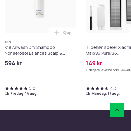
Kjøp
Legg K18 Airwash Dry Shampoo No
K18
K18 Airwash Dry Shampoo
Tilbehør 8 deler Xiaom
Nonaerosol Balances Scalp &
Max/S6 Pure/S6
Controls Excess Oil
MAXV/S50/S51/S55/S5
594 kr
149 kr
Tidligere laveste pris:
159 kr
5,0
4,3
fredag, 14 aug.
mandag, 17 aug.