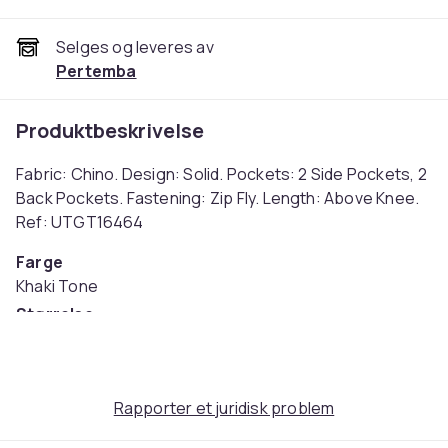
Selges og leveres av
Pertemba
Produktbeskrivelse
Fabric: Chino. Design: Solid. Pockets: 2 Side Pockets, 2
Back Pockets. Fastening: Zip Fly. Length: Above Knee.
Ref: UTGT16464
Farge
Khaki Tone
Størrelse
28R (EU)
Artikkel nr.
0c37d043-1eb2-4c28-8f27-cc8b9a6315d6
Rapporter et juridisk problem
Produktsikkerhetsinformasjon