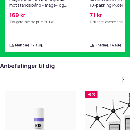
motstandsbånd - mage- og
10-pakning PKcell
kjernetrening, yoga og
169 kr
71 kr
hjemmegymnastikk Pink
Tidligere laveste pris:
201 kr
Tidligere laveste pris:
76 
mandag, 17 aug.
fredag, 14 aug.
Anbefalinger til dig
-6 %