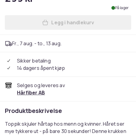
På lager
Legg i handlekurv
Legg Toppik - 27,5g - Dark 
Fr., 7 aug. - to., 13 aug.
Sikker betaling
14 dagers åpent kjøp
Selges og leveres av
Hårfiber AB
Produktbeskrivelse
Toppik skjuler hårtap hos menn og kvinner. Håret ser
mye tykkere ut - på bare 30 sekunder! Denne krukken