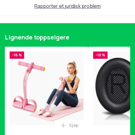
Rapporter et juridisk problem
Lignende toppselgere
-16 %
-10 %
Kjøp
Legg Magetrener, 6-rørs fotp