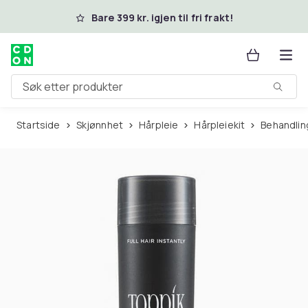
Hopp til hovedinnhold
Bare 399 kr. igjen til fri frakt!
Søk etter produkter
Startside
Skjønnhet
Hårpleie
Hårpleiekit
Behandlin