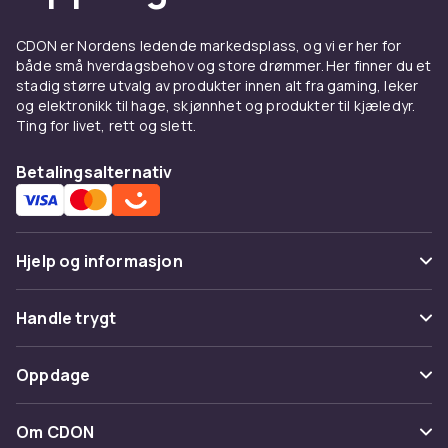
CDON er Nordens ledende markedsplass, og vi er her for
både små hverdagsbehov og store drømmer. Her finner du et
stadig større utvalg av produkter innen alt fra gaming, leker
og elektronikk til hage, skjønnhet og produkter til kjæledyr.
Ting for livet, rett og slett.
Betalingsalternativ
Hjelp og informasjon
Vanlige spørsmål
Handle trygt
Spor pakke
Betaling
Oppdage
Angre & returner her
Levering
Kategorier
Kontakt oss
Om CDON
Vilkår & policy