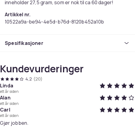
inneholder 27,5 gram, som er nok til ca 60 dager!
Artikkel nr.
10522a9a-be94-4e5d-b76d-8120b452a10b
Produktsikkerhetsinformasjon
Spesifikasjoner
Kundevurderinger
4,2
(20)
Linda
ett år siden
Alan
ett år siden
Carl
ett år siden
Gjør jobben.