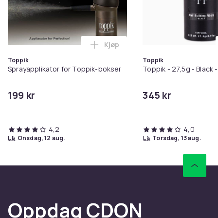
Kjøp
Legg Sprayapplikator for Toppik
Toppik
Toppik
Sprayapplikator for Toppik-bokser
Toppik - 27,5g - Black -
199 kr
345 kr
4,2
4,0
onsdag, 12 aug.
torsdag, 13 aug.
Oppdag CDON