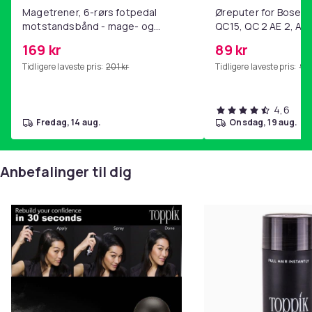
Magetrener, 6-rørs fotpedal
Øreputer for Bose QC
motstandsbånd - mage- og
QC15, QC 2 AE 2, AE 
kjernetrening, yoga og
SoundTrue, SoundLin
169 kr
89 kr
hjemmegymnastikk Pink
Tidligere laveste pris:
201 kr
Tidligere laveste pris:
99 
4,6
fredag, 14 aug.
onsdag, 19 aug.
Anbefalinger til dig