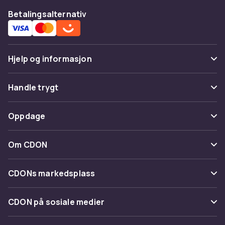
Betalingsalternativ
Hjelp og informasjon
Vanlige spørsmål
Handle trygt
Spor pakke
Betaling
Oppdage
Angre & returner her
Levering
Kategorier
Kontakt oss
Om CDON
Vilkår & policy
Varemerker
Om oss
Tilbakekallinger
CDONs markedsplass
Guider
Kundeanmeldelser
Merchant Help Center
CDON på sosiale medier
Jobbe på CDON