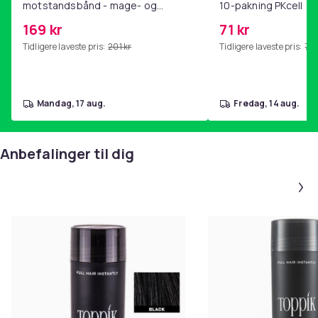
motstandsbånd - mage- og
10-pakning PKcell
kjernetrening, yoga og
169 kr
71 kr
hjemmegymnastikk Pink
Tidligere laveste pris:
201 kr
Tidligere laveste pris:
76 
mandag, 17 aug.
fredag, 14 aug.
Anbefalinger til dig