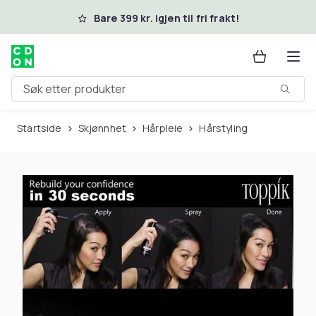
Hopp til hovedinnhold
Bare 399 kr. igjen til fri frakt!
Søk etter produkter
Startside
Skjønnhet
Hårpleie
Hårstyling