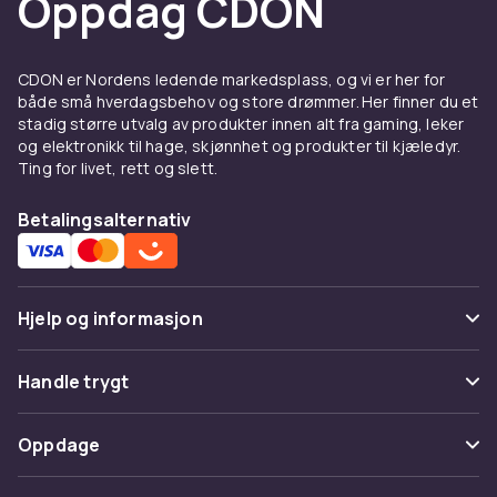
Oppdag CDON
CDON er Nordens ledende markedsplass, og vi er her for
både små hverdagsbehov og store drømmer. Her finner du et
stadig større utvalg av produkter innen alt fra gaming, leker
og elektronikk til hage, skjønnhet og produkter til kjæledyr.
Ting for livet, rett og slett.
Betalingsalternativ
Hjelp og informasjon
Vanlige spørsmål
Handle trygt
Spor pakke
Betaling
Oppdage
Angre & returner her
Levering