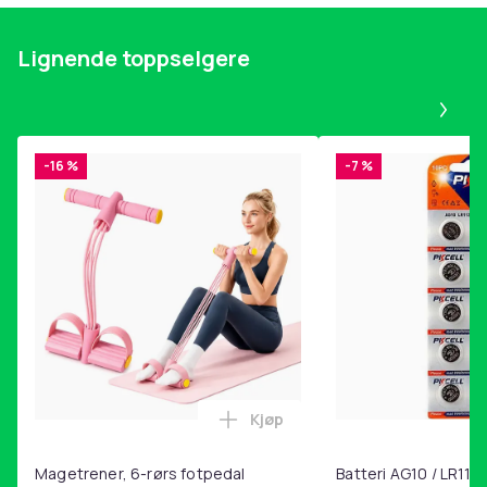
Lignende toppselgere
Pa
-16 %
-7 %
Kjøp
Legg Magetrener, 6-rørs fotp
Magetrener, 6-rørs fotpedal
Batteri AG10 / LR1130