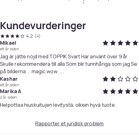
spesielt egnet for brukere med hårtap i fronten, men
andre brukere vil også oppleve et bedre resultat.
Merk at Toppik Spray Applicator passer til alle
Kundevurderinger
mellomstore og store bokser!
4,2
(4)
Artikkel nr.
Mikael
95d039d5-0768-4db2-98f0-fbbb4d079f3b
ett år siden
Jag är jätte nöjd med TOPPIK Svart Har använt över 9 år
Produktsikkerhetsinformasjon
Skulle rekommendera till alla Som blir tunnhåriga som jag Se
på bilderna ... magic wow ....
Kashar
ett år siden
Marika A
2 år siden
Helpottaa hiuskuitujen levitystä, oikein hyvä tuote.
Rapporter et juridisk problem