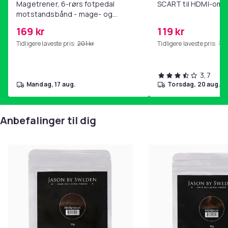
Magetrener, 6-rørs fotpedal
SCART til HDMI-omf
motstandsbånd - mage- og
kjernetrening, yoga og
169 kr
119 kr
hjemmegymnastikk Pink
Tidligere laveste pris:
201 kr
Tidligere laveste pris:
143
3,7
mandag, 17 aug.
torsdag, 20 aug.
Anbefalinger til dig