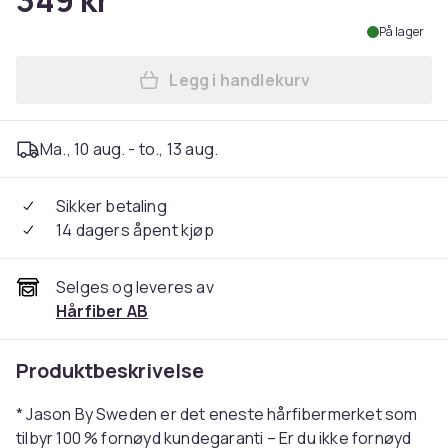
349 kr
På lager
Legg i handlekurv
Legg Jason By Sweden Hårfi
Ma., 10 aug. - to., 13 aug.
Sikker betaling
14 dagers åpent kjøp
Selges og leveres av
Hårfiber AB
Produktbeskrivelse
* Jason By Sweden er det eneste hårfibermerket som
tilbyr 100 % fornøyd kundegaranti – Er du ikke fornøyd