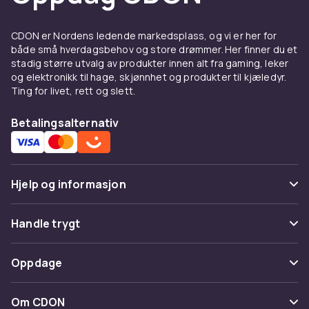
CDON er Nordens ledende markedsplass, og vi er her for
både små hverdagsbehov og store drømmer. Her finner du et
stadig større utvalg av produkter innen alt fra gaming, leker
og elektronikk til hage, skjønnhet og produkter til kjæledyr.
Ting for livet, rett og slett.
Betalingsalternativ
Hjelp og informasjon
Vanlige spørsmål
Handle trygt
Spor pakke
Betaling
Oppdage
Angre & returner her
Levering
Kategorier
Kontakt oss
Om CDON