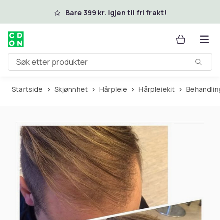
Hopp til hovedinnhold
Bare 399 kr. igjen til fri frakt!
Søk etter produkter
Startside
Skjønnhet
Hårpleie
Hårpleiekit
Behandlin