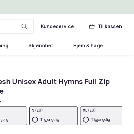
Kundeservice
Til kassen
ning
Skjønnhet
Hjem & hage
esh Unisex Adult Hymns Full Zip
e
e
S (EU)
XL (EU)
ngelig
Tilgjengelig
Tilgjengelig