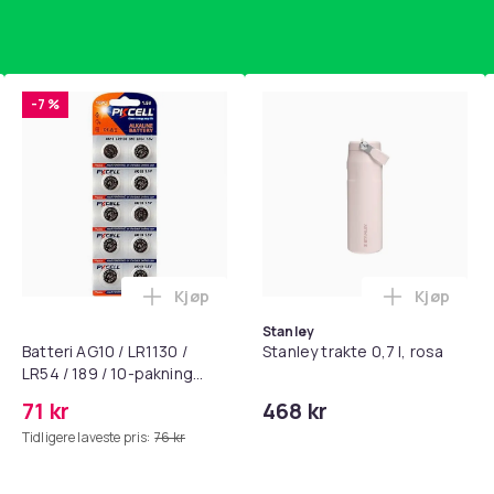
-7 %
Kjøp
Kjøp
standsbånd - mage- og kjernetrening, yoga og hjemmegymnast
puter for Bose QC35 I/II, QC25, QC15, QC 2 AE 2, AE 2i, AE 2w,
Legg Batteri AG10 / LR1130 / LR54 / 189 
Legg Stanl
Stanley
Batteri AG10 / LR1130 /
Stanley trakte 0,7 l, rosa
LR54 / 189 / 10-pakning
PKcell
71 kr
468 kr
Tidligere laveste pris:
76 kr