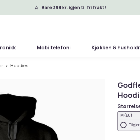
Bare 399 kr. igjen til fri frakt!
tronikk
Mobiltelefoni
Kjøkken & hushold
er
Hoodies
Godfl
Hoodi
Størrels
M (EU)
Tilgje