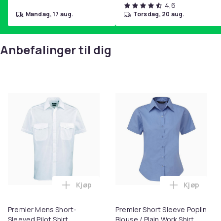
4,6
mandag, 17 aug.
torsdag, 20 aug.
Anbefalinger til dig
Kjøp
Kjøp
Legg Premier Mens Short-Sleeved Pilot S
Legg Premi
Premier Mens Short-
Premier Short Sleeve Poplin
Sleeved Pilot Shirt
Blouse / Plain Work Shirt