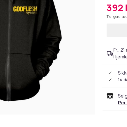
392 
Tidligere lave
Fr., 21
Hjeml
Sikk
14 d
Selg
Per