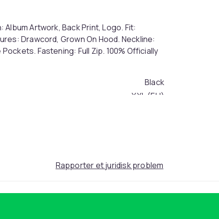
Album Artwork, Back Print, Logo. Fit:
tures: Drawcord, Grown On Hood. Neckline:
ckets. Fastening: Full Zip. 100% Officially
Black
XXL (EU)
0707905c-c57b-4d30-b95c-563cef7b5ee2
Rapporter et juridisk problem