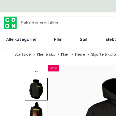
Hopp til hovedinnhold
Søk etter produkter
Alle kategorier
Film
Spill
Elek
Startside
Klær & sko
Klær
Herre
Skjorte & koft
-6 %