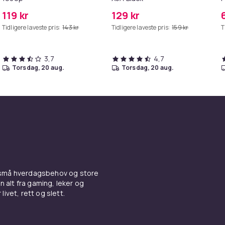
119 kr
129 kr
Tidligere laveste pris:
143 kr
Tidligere laveste pris:
159 kr
T
3,7
4,7
torsdag, 20 aug.
torsdag, 20 aug.
 små hverdagsbehov og store
n alt fra gaming, leker og
livet, rett og slett.