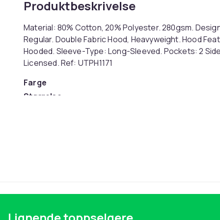
Produktbeskrivelse
Material: 80% Cotton, 20% Polyester. 280gsm. Design: 
Regular. Double Fabric Hood, Heavyweight. Hood Fea
Hooded. Sleeve-Type: Long-Sleeved. Pockets: 2 Side Po
Licensed. Ref: UTPH1171
Farge
Størrelse
Artikkel nr.
Produktsikkerhetsinformasjon
Lignende toppselgere