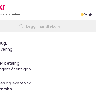
kr
ste pris:
418 kr
Få igjen
Legg i handlekurv
Legg Godflesh Unisex Adult Hymns F
 aug.
evering
er betaling
agers åpent kjøp
es og leveres av
temba