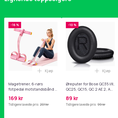
-16 %
-10 %
Kjøp
Kjøp
Legg Magetrener, 6-rørs fotpedal mot
Legg Øre
Magetrener, 6-rørs
Øreputer for Bose QC35 I/II,
fotpedal motstandsbånd -
QC25, QC15, QC 2 AE 2, AE
mage- og kjernetrening,
2i, AE 2w, SoundTrue,
169 kr
89 kr
yoga og
SoundLink Black
Tidligere laveste pris:
201 kr
Tidligere laveste pris:
99 kr
hjemmegymnastikk Pink