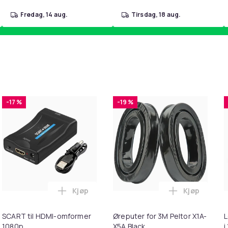
fredag, 14 aug.
tirsdag, 18 aug.
-17 %
-19 %
Kjøp
Kjøp
hirt i handlekurven
er Short Sleeve Poplin Blouse / Plain Work Shirt i handlekurve
Legg SCART til HDMI-omformer 1080p i ha
Legg Øreput
SCART til HDMI-omformer
Øreputer for 3M Peltor X1A-
L
1080p
X5A Black
i