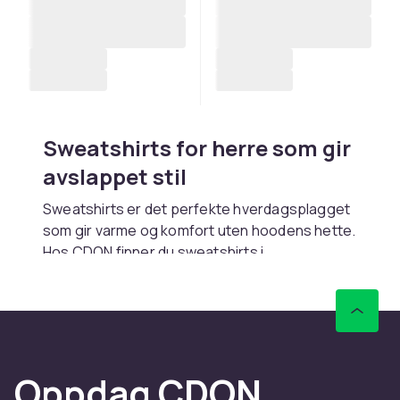
Sweatshirts for herre som gir
avslappet stil
Sweatshirts er det perfekte hverdagsplagget
som gir varme og komfort uten hoodens hette.
Hos CDON finner du sweatshirts i
bomullsfleece, french terry og
blandmaterialer. Rask levering.
Stiler og passformer
Crew neck sweatshirts er den klassiske
Oppdag CDON
modellen. Oversized modeller gir streetwear-