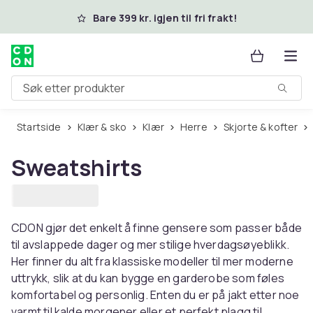
Hopp til hovedinnhold
Bare 399 kr. igjen til fri frakt!
Søk etter produkter
Startside
Klær & sko
Klær
Herre
Skjorte & kofter
Sweatshirts
CDON gjør det enkelt å finne gensere som passer både
til avslappede dager og mer stilige hverdagsøyeblikk.
Her finner du alt fra klassiske modeller til mer moderne
uttrykk, slik at du kan bygge en garderobe som føles
komfortabel og personlig. Enten du er på jakt etter noe
varmt til kalde morgener eller et perfekt plagg til