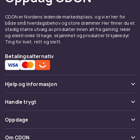
look. Slim fit gir en mer nedtonet silhuett.
Raglanermer gir ekstra bevegelsesfrihet.
CDON er Nordens ledende markedsplass, og vi er her for
Halvglidelås tilbyr temperaturregulering.
både små hverdagsbehov og store drømmer. Her finner du et
stadig større utvalg av produkter innen alt fra gaming, leker
Materiale og kvalitet
og elektronikk til hage, skjønnhet og produkter til kjæledyr.
Ting for livet, rett og slett.
Bomullsfleece med børstet innside gir mykhet
og varme. French terry er tynnere og passer
Betalingsalternativ
overgangssesonger. Økologisk bomull og
gjenvunnet polyester gjør det enklere å velge
bærekraftig.
Hjelp og informasjon
Å bære sweatshirt
Med
jeans
og sneakers til hverdag. Under en
Vanlige spørsmål
Handle trygt
jakke
som mellomlag. Med
mysklær
til
Spor pakke
hjemmebruk.
Betaling
Oppdage
Angre & returner her
Kjøp sweatshirts på CDON
Levering
Kategorier
Kontakt oss
Om CDON
Utforsk
gensere og kofter
og
herreklær
. Trygt