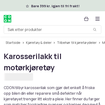
Hopp til hovedinnhold
Bare 399 kr. igjen til fri frakt!
Søk etter produkter
Startside
Kjøretøy & deler
Tilbehør til kjøretøydeler
Karosserilakk til
motørkjøretøy
CDON tilbyr karosserilak som gjør det enkelt å friske
opp bilen din eller reparere små defekter når
kjøretøyet trenger litt ekstra pleie. Her finner du farger
som matcher forskjellige nyanser og hjelper deg med å