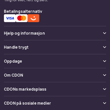
Betalingsalternativ
Hjelp og informasjon
Vanlige spørsmål
Handle trygt
Spor pakke
Betaling
Oppdage
Angre & returner her
Levering
Kategorier
Kontakt oss
Om CDON
Vilkår & policy
Varemerker
Om oss
Tilbakekallinger
CDONs markedsplass
Guider
Kundeanmeldelser
Merchant Help Center
CDON på sosiale medier
Jobbe på CDON