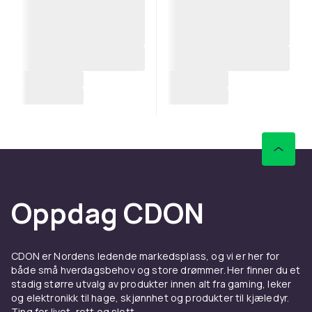
Oppdag CDON
CDON er Nordens ledende markedsplass, og vi er her for
både små hverdagsbehov og store drømmer. Her finner du et
stadig større utvalg av produkter innen alt fra gaming, leker
og elektronikk til hage, skjønnhet og produkter til kjæledyr.
Ting for livet, rett og slett.