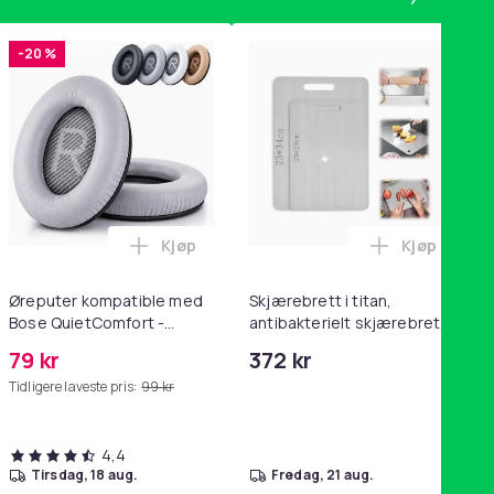
-20 %
Kjøp
Kjøp
ikk Pink i handlekurven
ven
QC15, QC 2 AE 2, AE 2i, AE 2w, SoundTrue, SoundLink Black i ha
ey trakte 0,7 l, rosa i handlekurven
Legg Øreputer kompatible med Bose Quie
Legg Skjæreb
Øreputer kompatible med
Skjærebrett i titan,
Bose QuietComfort -
antibakterielt skjærebrett,
QC35/QC25/QC15/AE2 -
skjærebrett i rustfritt stål,
79 kr
372 kr
Grå
BPA-fri (2 stk.)
Tidligere laveste pris:
99 kr
4,4
tirsdag, 18 aug.
fredag, 21 aug.