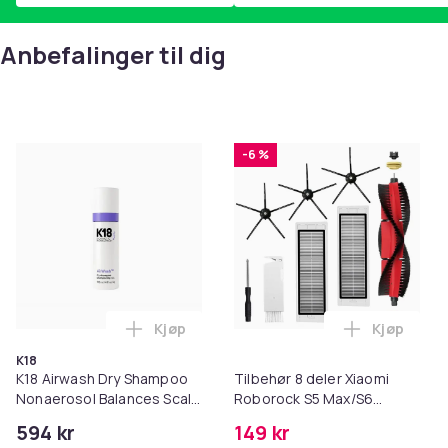
Anbefalinger til dig
-6 %
Kjøp
Kjøp
Legg K18 Airwash Dry Shampoo Nonaerosol
Legg Tilb
K18
K18 Airwash Dry Shampoo
Tilbehør 8 deler Xiaomi
Nonaerosol Balances Scalp
Roborock S5 Max/S6
& Controls Excess Oil
Pure/S6
594 kr
149 kr
MAXV/S50/S51/S55/S5/S60/S65