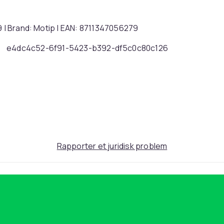
9 | Brand: Motip | EAN: 8711347056279
e4dc4c52-6f91-5423-b392-df5c0c80c126
Rapporter et juridisk problem