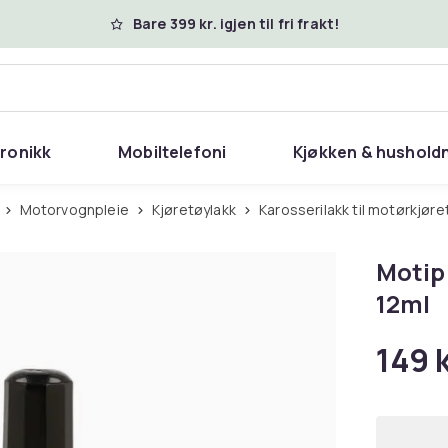
Bare 399 kr. igjen til fri frakt!
tronikk
Mobiltelefoni
Kjøkken & hushold
Motorvognpleie
Kjøretøylakk
Karosserilakk til motørkjøre
Motip 
12ml
149 