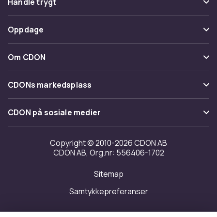
Handle trygt
Spor pakke
Betaling
Oppdage
Angre & returner her
Levering
Kategorier
Kontakt oss
Om CDON
Vilkår & policy
Varemerker
Om oss
Tilbakekallinger
CDONs markedsplass
Guider
Kundeanmeldelser
Merchant Help Center
CDON på sosiale medier
Jobbe på CDON
Investor relations
Copyright © 2010-2026 CDON AB
CDON AB, Org.nr: 556406-1702
Tilgjengelighet
Sitemap
Samtykkepreferanser