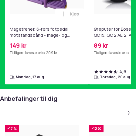
Kjøp
Legg Magetrener, 6-rørs fotp
Magetrener, 6-rørs fotpedal
Øreputer for Bose QC
motstandsbånd - mage- og
QC15, QC 2 AE 2, AE 
kjernetrening, yoga og
SoundTrue, SoundLin
149 kr
89 kr
hjemmegymnastikk Purple
Tidligere laveste pris:
209 kr
Tidligere laveste pris:
99 
4,6
mandag, 17 aug.
torsdag, 20 aug.
Anbefalinger til dig
-17 %
-12 %