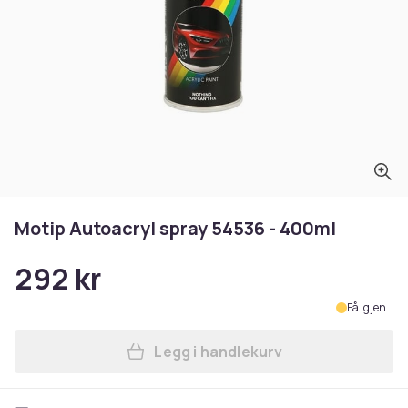
Motip Autoacryl spray 54536 - 400ml
292 kr
Få igjen
Legg i handlekurv
Legg Motip Autoacryl spray