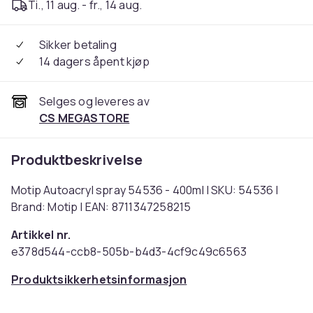
Ti., 11 aug. - fr., 14 aug.
Sikker betaling
14 dagers åpent kjøp
Selges og leveres av
CS MEGASTORE
Produktbeskrivelse
Motip Autoacryl spray 54536 - 400ml | SKU: 54536 |
Brand: Motip | EAN: 8711347258215
Artikkel nr.
e378d544-ccb8-505b-b4d3-4cf9c49c6563
Produktsikkerhetsinformasjon