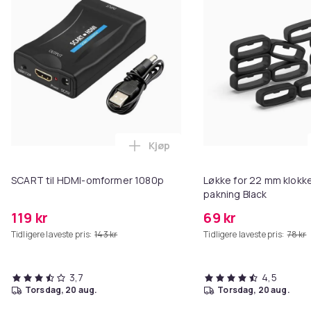
Kjøp
Legg SCART til HDMI-omformer 1
SCART til HDMI-omformer 1080p
Løkke for 22 mm klokke
pakning Black
119 kr
69 kr
Tidligere laveste pris:
143 kr
Tidligere laveste pris:
78 kr
3,7
4,5
torsdag, 20 aug.
torsdag, 20 aug.