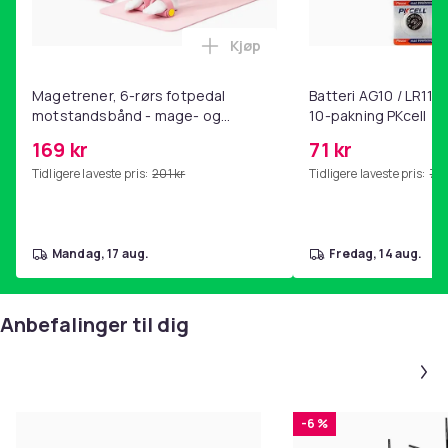
Kjøp
Legg Magetrener, 6-rørs fotp
Magetrener, 6-rørs fotpedal
Batteri AG10 / LR1130
motstandsbånd - mage- og
10-pakning PKcell
kjernetrening, yoga og
169 kr
71 kr
hjemmegymnastikk Pink
Tidligere laveste pris:
201 kr
Tidligere laveste pris:
76 
mandag, 17 aug.
fredag, 14 aug.
Anbefalinger til dig
-6 %