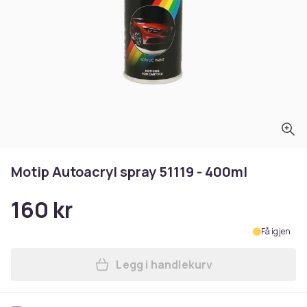
Motip Autoacryl spray 51119 - 400ml
160 kr
Få igjen
Legg i handlekurv
Legg Motip Autoacryl spray 