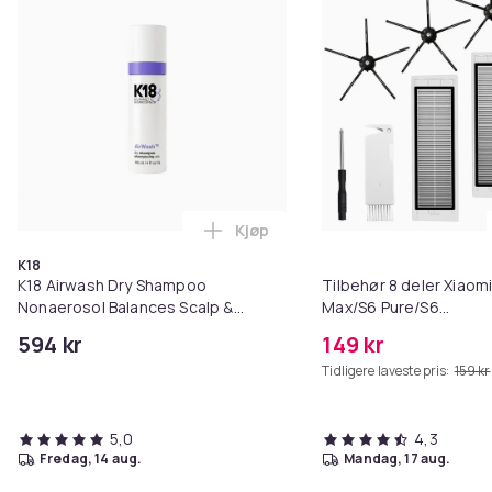
Kjøp
Legg K18 Airwash Dry Shampoo No
K18
K18 Airwash Dry Shampoo
Tilbehør 8 deler Xiaom
Nonaerosol Balances Scalp &
Max/S6 Pure/S6
Controls Excess Oil
MAXV/S50/S51/S55/S5
594 kr
149 kr
Tidligere laveste pris:
159 kr
5,0
4,3
fredag, 14 aug.
mandag, 17 aug.