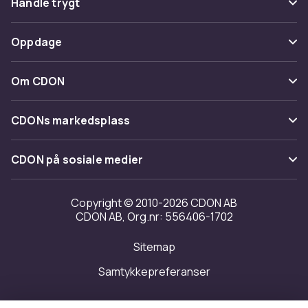
Handle trygt
Spor pakke
Betaling
Oppdage
Angre & returner her
Levering
Kategorier
Kontakt oss
Om CDON
Vilkår & policy
Varemerker
Om oss
Tilbakekallinger
CDONs markedsplass
Guider
Kundeanmeldelser
Merchant Help Center
CDON på sosiale medier
Jobbe på CDON
Investor relations
Copyright © 2010-2026 CDON AB
CDON AB, Org.nr: 556406-1702
Tilgjengelighet
Sitemap
Samtykkepreferanser