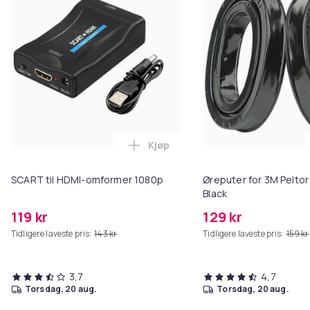
Kjøp
Legg SCART til HDMI-omformer 1
SCART til HDMI-omformer 1080p
Øreputer for 3M Peltor
Black
119 kr
129 kr
Tidligere laveste pris:
143 kr
Tidligere laveste pris:
159 kr
3,7
4,7
torsdag, 20 aug.
torsdag, 20 aug.