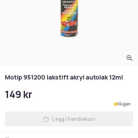
Motip 951200 lakstift akryl autolak 12ml
149 kr
Få igjen
Legg i handlekurv
Legg Motip 951200 lakstift 