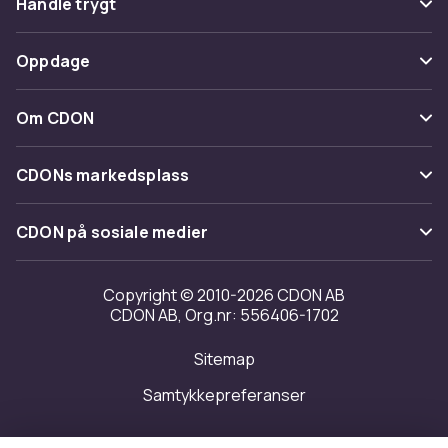
Handle trygt
Spor pakke
Betaling
Oppdage
Angre & returner her
Levering
Kategorier
Kontakt oss
Om CDON
Vilkår & policy
Varemerker
Om oss
Tilbakekallinger
CDONs markedsplass
Guider
Kundeanmeldelser
Merchant Help Center
CDON på sosiale medier
Jobbe på CDON
Investor relations
Copyright © 2010-2026 CDON AB
CDON AB, Org.nr: 556406-1702
Tilgjengelighet
Sitemap
Samtykkepreferanser