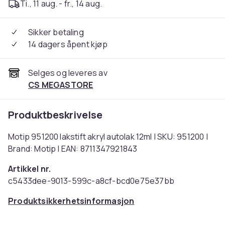
Ti., 11 aug. - fr., 14 aug.
Sikker betaling
14 dagers åpent kjøp
Selges og leveres av
CS MEGASTORE
Produktbeskrivelse
Motip 951200 lakstift akryl autolak 12ml | SKU: 951200 |
Brand: Motip | EAN: 8711347921843
Artikkel nr.
c5433dee-9013-599c-a8cf-bcd0e75e37bb
Produktsikkerhetsinformasjon