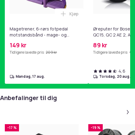
Kjøp
Legg Magetrener, 6-rørs fotp
Magetrener, 6-rørs fotpedal
Øreputer for Bose QC
motstandsbånd - mage- og
QC15, QC 2 AE 2, AE 
kjernetrening, yoga og
SoundTrue, SoundLin
149 kr
89 kr
hjemmegymnastikk Purple
Tidligere laveste pris:
209 kr
Tidligere laveste pris:
99 
4,6
mandag, 17 aug.
torsdag, 20 aug.
Anbefalinger til dig
-17 %
-19 %