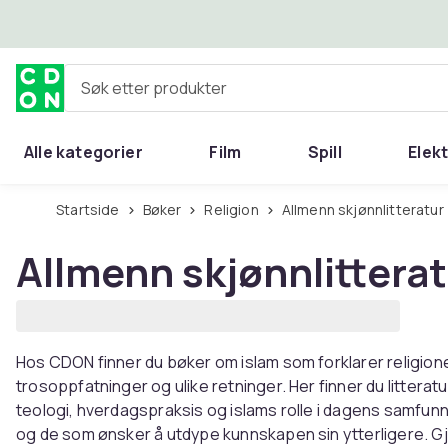
Hopp til hovedinnhold
Søk etter produkter
Alle kategorier
Film
Spill
Elek
Startside
Bøker
Religion
Allmenn skjønnlitteratur
Allmenn skjønnlittera
Hos CDON finner du bøker om islam som forklarer religion
trosoppfatninger og ulike retninger. Her finner du litte
teologi, hverdagspraksis og islams rolle i dagens samfu
og de som ønsker å utdype kunnskapen sin ytterligere. Gj