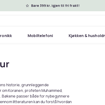
Bare 399 kr. igjen til fri frakt!
tronikk
Mobiltelefoni
Kjøkken & hushold
tur
ens historie, grunnleggende
ratur om Koranen, profeten Muhammed,
nn. Bøkene passer både for nybegynnere
ennom litteraturen kan du forstå hvordan