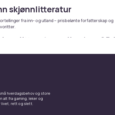
n skjønnlitteratur
rtellinger fra inn- og utland – prisbelønte forfatterskap og
voritter.
kjønnlitteratur online hos C
er du skjønnlitteratur – med rask levering og trygt kjøp.
 små hverdagsbehov og store
n alt fra gaming, leker og
livet, rett og slett.