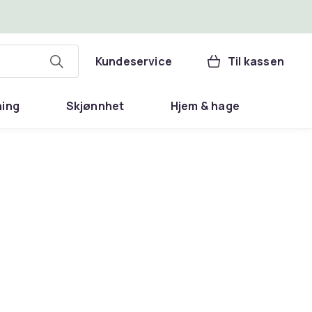
Kundeservice
Til kassen
ning
Skjønnhet
Hjem & hage