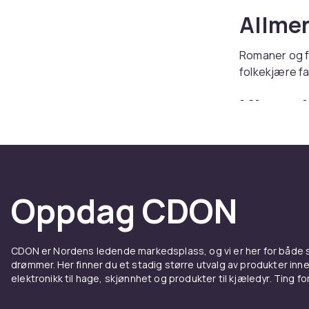
Allmen
Romaner og fo
folkekjære fa
Kjøp s
Hos CDON finn
Oppdag CDON
CDON er Nordens ledende markedsplass, og vi er her for både
drømmer. Her finner du et stadig større utvalg av produkter inne
elektronikk til hage, skjønnhet og produkter til kjæledyr. Ting for 