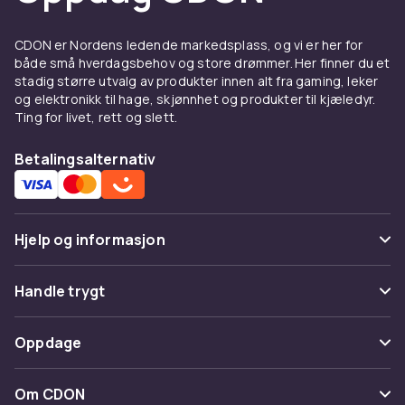
bli kjent med interessante karakterer og bli
inspirert på mange forskjellige måter.
CDON er Nordens ledende markedsplass, og vi er her for
Bla gjennom vårt sortiment og finn
både små hverdagsbehov og store drømmer. Her finner du et
stadig større utvalg av produkter innen alt fra gaming, leker
bestselgere fra både svenske og
og elektronikk til hage, skjønnhet og produkter til kjæledyr.
internasjonale forfattere. For de minste finner
Ting for livet, rett og slett.
du mange illustrerte barnebøker som gjør
lesing morsomt og engasjerende. For dere
Betalingsalternativ
som foretrekker å fordype dere i forskjellige
emner, tilbyr vi et utvalg av sakprosa som
dekker alt fra historie og vitenskap til
selvutvikling og matlaging.
Hjelp og informasjon
Synk ned i en ny bok og opplev all gleden og
Vanlige spørsmål
Handle trygt
kunnskapen som en virkelig god bok kan tilby.
Handle her og gjør hvert øyeblikk til en
Spor pakke
Betaling
leseopplevelse. I vårt sortiment finner du alltid
Oppdage
Angre & returner her
noe som passer din smak og dine interesser.
Levering
Kategorier
Kontakt oss
Om CDON