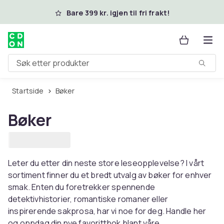
Hopp til hovedinnhold
Bare 399 kr. igjen til fri frakt!
Søk etter produkter
Startside
Bøker
Bøker
Leter du etter din neste store leseopplevelse? I vårt
sortiment finner du et bredt utvalg av bøker for enhver
smak. Enten du foretrekker spennende
detektivhistorier, romantiske romaner eller
inspirerende sakprosa, har vi noe for deg. Handle her
og oppdag din nye favorittbok blant våre