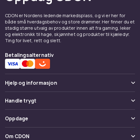
CDON er Nordens ledende markedsplass, og vi er her for
både små hverdagsbehov og store drømmer. Her finner du et
stadig større utvalg av produkter innen alt fra gaming, leker
og elektronikk til hage, skjønnhet og produkter til kjæledyr.
Ting for livet, rett og slett.
Betalingsalternativ
Hjelp og informasjon
Vanlige spørsmål
Handle trygt
Spor pakke
Betaling
Oppdage
Angre & returner her
Levering
Kategorier
Kontakt oss
Om CDON