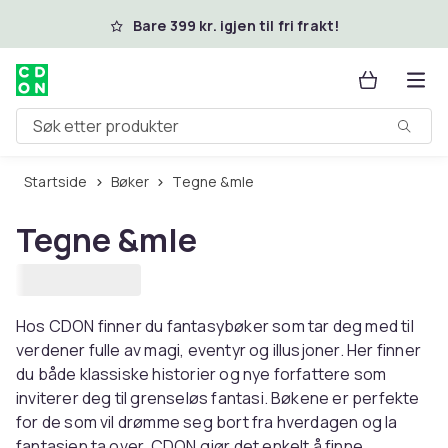
Hopp til hovedinnhold
Bare 399 kr. igjen til fri frakt!
Søk etter produkter
Startside
Bøker
Tegne &mle
Tegne &mle
Hos CDON finner du fantasybøker som tar deg med til
verdener fulle av magi, eventyr og illusjoner. Her finner
du både klassiske historier og nye forfattere som
inviterer deg til grenseløs fantasi. Bøkene er perfekte
for de som vil drømme seg bort fra hverdagen og la
fantasien ta over. CDON gjør det enkelt å finne