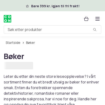
Hopp til hovedinnhold
Bare 399 kr. igjen til fri frakt!
Søk etter produkter
Startside
Bøker
Bøker
Leter du etter din neste store leseopplevelse? I vårt
sortiment finner du et bredt utvalg av bøker for enhver
smak. Enten du foretrekker spennende
detektivhistorier, romantiske romaner eller
inspirerende sakprosa, har vi noe for deg. Handle her
og oppdag din nye favorittbok blant våre