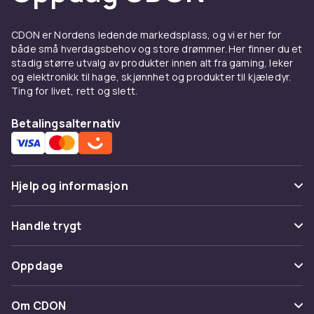
bli kjent med interessante karakterer og bli
inspirert på mange forskjellige måter.
CDON er Nordens ledende markedsplass, og vi er her for
Bla gjennom vårt sortiment og finn
både små hverdagsbehov og store drømmer. Her finner du et
stadig større utvalg av produkter innen alt fra gaming, leker
bestselgere fra både svenske og
og elektronikk til hage, skjønnhet og produkter til kjæledyr.
internasjonale forfattere. For de minste finner
Ting for livet, rett og slett.
du mange illustrerte barnebøker som gjør
lesing morsomt og engasjerende. For dere
Betalingsalternativ
som foretrekker å fordype dere i forskjellige
emner, tilbyr vi et utvalg av sakprosa som
dekker alt fra historie og vitenskap til
selvutvikling og matlaging.
Hjelp og informasjon
Synk ned i en ny bok og opplev all gleden og
Vanlige spørsmål
Handle trygt
kunnskapen som en virkelig god bok kan tilby.
Handle her og gjør hvert øyeblikk til en
Spor pakke
Betaling
leseopplevelse. I vårt sortiment finner du alltid
Oppdage
Angre & returner her
noe som passer din smak og dine interesser.
Levering
Kategorier
Kontakt oss
Om CDON