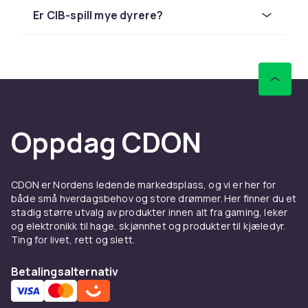
Wind Waker, Metroid Prime, Resident Evil 4 och
Er CIB-spill mye dyrere?
Luigi s Mansion.
Å samle på Gamecube
Gamecube lansert i 2001 er en klassiker innen
retro-gaming. Konsoller og spill med
originalemballasje er mest verdifulle.
Oppdag CDON
Hos CDON finner du et bredt sortiment av
retrospill og retro-konsoller til
konkurransedyktige priser. Rask levering og
trygg handel.
CDON er Nordens ledende markedsplass, og vi er her for
både små hverdagsbehov og store drømmer. Her finner du et
Se alle Gamecube-spill i vårt sortiment.
stadig større utvalg av produkter innen alt fra gaming, leker
Retro-gaming er i dag en blomstrende hobby
og elektronikk til hage, skjønnhet og produkter til kjæledyr.
Ting for livet, rett og slett.
med aktive communities og samlerbørser.
HDMI-adaptere og flash-kassetter gjør det
Betalingsalternativ
enklere enn noen gang å spille klassiske spill
på moderne maskinvare.