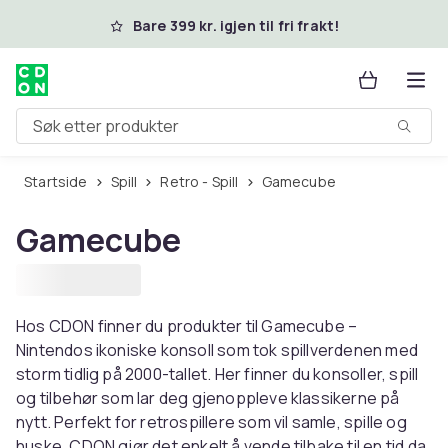
Hopp til hovedinnhold
Bare 399 kr. igjen til fri frakt!
Søk etter produkter
Startside
Spill
Retro - Spill
Gamecube
Gamecube
Hos CDON finner du produkter til Gamecube –
Nintendos ikoniske konsoll som tok spillverdenen med
storm tidlig på 2000-tallet. Her finner du konsoller, spill
og tilbehør som lar deg gjenoppleve klassikerne på
nytt. Perfekt for retrospillere som vil samle, spille og
huske. CDON gjør det enkelt å vende tilbake til en tid da