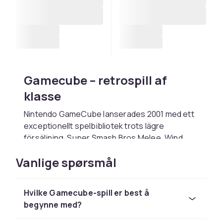
Gamecube – retrospill af
klasse
Nintendo GameCube lanserades 2001 med ett
exceptionellt spelbibliotek trots lägre
försäljning. Super Smash Bros Melee, Wind
Waker, Metroid Prime och Resident Evil 4 är
Vanlige spørsmål
legendariska. Spelpriser stiger stadigt.
Populære Gamecube-spill
Hvilke Gamecube-spill er best å
Blant de mest hyldte spillene til Gamecube
begynne med?
finner du Super Smash Bros Melee, Zelda: