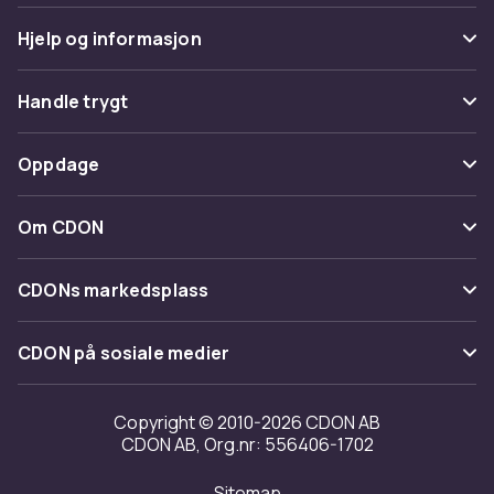
Hjelp og informasjon
Vanlige spørsmål
Handle trygt
Spor pakke
Betaling
Oppdage
Angre & returner her
Levering
Kategorier
Kontakt oss
Om CDON
Vilkår & policy
Varemerker
Om oss
Tilbakekallinger
CDONs markedsplass
Guider
Kundeanmeldelser
Merchant Help Center
CDON på sosiale medier
Jobbe på CDON
Investor relations
Copyright © 2010-2026 CDON AB
CDON AB, Org.nr: 556406-1702
Tilgjengelighet
Sitemap