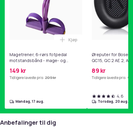
Kjøp
Legg Magetrener, 6-rørs fotp
Magetrener, 6-rørs fotpedal
Øreputer for Bose QC
motstandsbånd - mage- og
QC15, QC 2 AE 2, AE 
kjernetrening, yoga og
SoundTrue, SoundLin
149 kr
89 kr
hjemmegymnastikk Purple
Tidligere laveste pris:
209 kr
Tidligere laveste pris:
99 
4,6
mandag, 17 aug.
torsdag, 20 aug.
Anbefalinger til dig