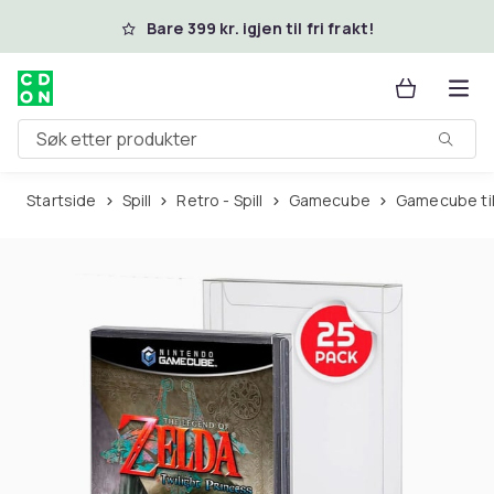
Hopp til hovedinnhold
Bare 399 kr. igjen til fri frakt!
Søk etter produkter
Startside
Spill
Retro - Spill
Gamecube
Gamecube ti