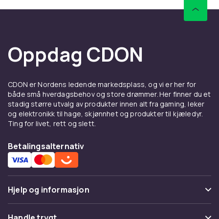
DualShock 4 fungerer til PS4-spill på PS5 men
PS5-eksklusive spill krever DualSense. Velg
sertifisert tilbehør fra Sony og kjente merker.
Oppdag CDON
Se alle PS5-kontrollere og velg din favoritt.
Hos CDON finner du PlayStation-produkter til
konkurransedyktige priser med rask levering
CDON er Nordens ledende markedsplass, og vi er her for
og enkel returrett.
både små hverdagsbehov og store drømmer. Her finner du et
stadig større utvalg av produkter innen alt fra gaming, leker
og elektronikk til hage, skjønnhet og produkter til kjæledyr.
Ting for livet, rett og slett.
Betalingsalternativ
Hjelp og informasjon
Vanlige spørsmål
Handle trygt