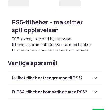
PS5-tilbehør – maksimer
spillopplevelsen
PS5-økosystemet tilbyr et bredt
tilbehørssortiment. DualSense med haptisk
feedback og adaptive triggere er kjernen i
PS5-opplevelsen. En ekstra kontroller
Vanlige spørsmål
muliggjør co-op. Pulse 3D Wireless er optimert
til Tempest 3D Audio. En M.2 NVMe SSD utvider
lagerplass.
Hvilket tilbehør trenger man til PS5?
Ladestasjon og
kompatibilitet
Er PS4-tilbehør kompatibelt med PS5?
DualSense Charging Station lader to
kontrollere samtidig på ca. tre timer.