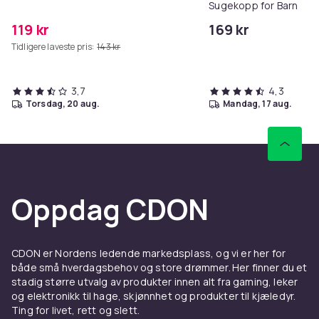
Sugekopp for Barn
119 kr
169 kr
Tidligere laveste pris:
143 kr
3,7
4,3
torsdag, 20 aug.
mandag, 17 aug.
Oppdag CDON
CDON er Nordens ledende markedsplass, og vi er her for
både små hverdagsbehov og store drømmer. Her finner du et
stadig større utvalg av produkter innen alt fra gaming, leker
og elektronikk til hage, skjønnhet og produkter til kjæledyr.
Ting for livet, rett og slett.