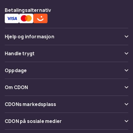
Betalingsalternativ
Hjelp og informasjon
Vanlige spørsmål
Handle trygt
Spor pakke
Betaling
Oppdage
Angre & returner her
Levering
Kategorier
Kontakt oss
Om CDON
Vilkår & policy
Varemerker
Om oss
Tilbakekallinger
CDONs markedsplass
Guider
Kundeanmeldelser
Merchant Help Center
CDON på sosiale medier
Jobbe på CDON