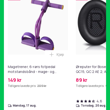
Kjøp
Legg Magetrener, 6-rørs fotp
Magetrener, 6-rørs fotpedal
Øreputer for Bose QC
motstandsbånd - mage- og
QC15, QC 2 AE 2, AE 
kjernetrening, yoga og
SoundTrue, SoundLin
149 kr
89 kr
hjemmegymnastikk Purple
Tidligere laveste pris:
209 kr
Tidligere laveste pris:
99 
4,6
mandag, 17 aug.
torsdag, 20 aug.