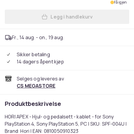
Få igjen
Legg i handlekurv
Legg HORI APEX - Hjul- og pe
Fr., 14 aug. - on., 19 aug.
Sikker betaling
14 dagers åpent kjøp
Selges og leveres av
CS MEGASTORE
Produktbeskrivelse
HORI APEX - Hjul- og pedalsett - kablet - for Sony
PlayStation 4, Sony PlayStation 5, PC | SKU: SPF-004U |
Brand: Hori | EAN: 0810050910323