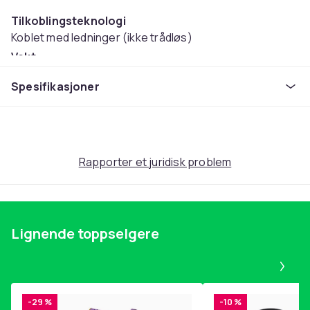
Tilkoblingsteknologi
Koblet med ledninger (ikke trådløs)
Vekt
1.4
Spesifikasjoner
Artikkel nr.
ebbf13e6-dacd-49d8-905f-f7a1a00ff23b
Produktsikkerhetsinformasjon
Rapporter et juridisk problem
Lignende toppselgere
Pa
-29 %
-10 %