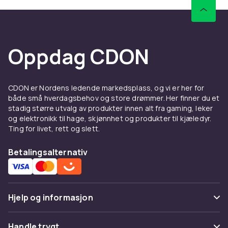
DualShock 4 fungerer til PS4-spill på PS5 men
PS5-eksklusive spill krever DualSense. Velg
sertifisert tilbehør fra Sony og kjente merker.
Oppdag CDON
Se alle PS5-kontrollere og velg din favoritt.
Hos CDON finner du PlayStation-produkter til
konkurransedyktige priser med rask levering
CDON er Nordens ledende markedsplass, og vi er her for
og enkel returrett.
både små hverdagsbehov og store drømmer. Her finner du et
stadig større utvalg av produkter innen alt fra gaming, leker
og elektronikk til hage, skjønnhet og produkter til kjæledyr.
Ting for livet, rett og slett.
Betalingsalternativ
Hjelp og informasjon
Vanlige spørsmål
Handle trygt