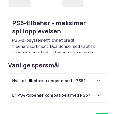
PS5-tilbehør – maksimer
spillopplevelsen
PS5-økosystemet tilbyr et bredt
tilbehørssortiment. DualSense med haptisk
feedback og adaptive triggere er kjernen i
PS5-opplevelsen. En ekstra kontroller
Vanlige spørsmål
muliggjør co-op. Pulse 3D Wireless er optimert
til Tempest 3D Audio. En M.2 NVMe SSD utvider
lagerplass.
Hvilket tilbehør trenger man til PS5?
Ladestasjon og
kompatibilitet
Er PS4-tilbehør kompatibelt med PS5?
DualSense Charging Station lader to
kontrollere samtidig på ca. tre timer.