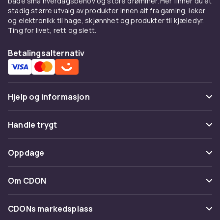
Komfort tross hæl
både små hverdagsbehov og store drømmer. Her finner du et
stadig større utvalg av produkter innen alt fra gaming, leker
Velg sko med polstret fotseng. Blokkshæler
og elektronikk til hage, skjønnhet og produkter til kjæledyr.
Ting for livet, rett og slett.
fordeler kroppsvekten bedre. Platåsåle under
forfoten reduserer helningsvinkelen.
Betalingsalternativ
Kombiner med
Suppler med
støvler og boots
til kalde dager
og
ballerinasko
til dager du vil hvile føttene.
Hjelp og informasjon
Kjøp på CDON
Vanlige spørsmål
Handle trygt
Utforsk alle
damesko
. Ta vare på dem med
Spor pakke
skopleie
. Trygt kjøp.
Betaling
Oppdage
Angre & returner her
Levering
Kategorier
Kontakt oss
Om CDON
Vilkår & policy
Varemerker
Om oss
Tilbakekallinger
CDONs markedsplass
Guider