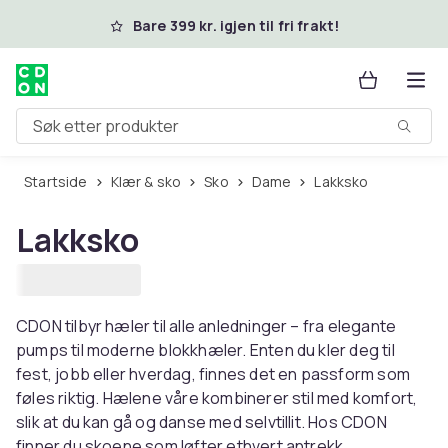
Hopp til hovedinnhold
Bare 399 kr. igjen til fri frakt!
Søk etter produkter
Startside
Klær & sko
Sko
Dame
Lakksko
Lakksko
CDON tilbyr hæler til alle anledninger – fra elegante
pumps til moderne blokkhæler. Enten du kler deg til
fest, jobb eller hverdag, finnes det en passform som
føles riktig. Hælene våre kombinerer stil med komfort,
slik at du kan gå og danse med selvtillit. Hos CDON
finner du skoene som løfter ethvert antrekk.