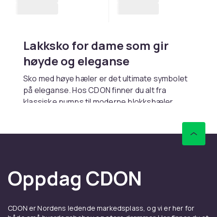
Lakksko for dame som gir
høyde og eleganse
Sko med høye hæler er det ultimate symbolet
på eleganse. Hos CDON finner du alt fra
klassiske pumps til moderne blokkshæler.
Rask levering.
Ulike typer hæler
Klassiske pumps er tidløse kontorfavoritter.
Stiletter gir maksimal høyde. Blokkshæler tilbyr
Oppdag CDON
stabilitet. Kitten heels er komfortable hele
dagen. Mules og slingbacks er avslappet
elegante.
CDON er Nordens ledende markedsplass, og vi er her for