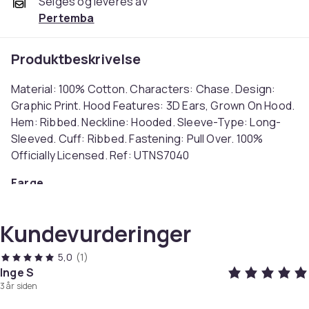
Selges og leveres av
Pertemba
Produktbeskrivelse
Material: 100% Cotton. Characters: Chase. Design:
Graphic Print. Hood Features: 3D Ears, Grown On Hood.
Hem: Ribbed. Neckline: Hooded. Sleeve-Type: Long-
Sleeved. Cuff: Ribbed. Fastening: Pull Over. 100%
Officially Licensed. Ref: UTNS7040
Farge
Navy
Størrelse
Kundevurderinger
110 (EU)
Artikkel nr.
5,0
(1)
e6c164d6-b820-49fd-a73e-4c55b92d0739
Inge S
3 år siden
Produktsikkerhetsinformasjon