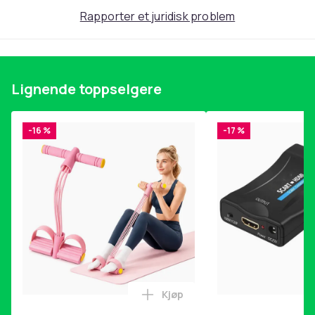
Rapporter et juridisk problem
Lignende toppselgere
-16 %
-17 %
Kjøp
Legg Magetrener, 6-rørs fotp