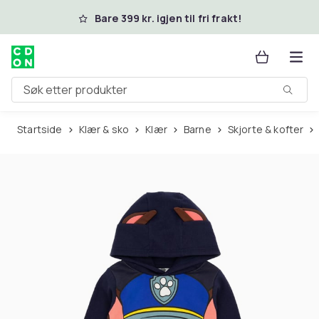
Hopp til hovedinnhold
Bare 399 kr. igjen til fri frakt!
Søk etter produkter
Startside
Klær & sko
Klær
Barne
Skjorte & kofter