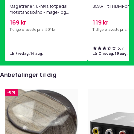
Magetrener, 6-rørs fotpedal
SCART til HDMI-omf
motstandsbånd - mage- og
kjernetrening, yoga og
169 kr
119 kr
hjemmegymnastikk Pink
Tidligere laveste pris:
201 kr
Tidligere laveste pris:
143
3,7
fredag, 14 aug.
onsdag, 19 aug.
Anbefalinger til dig
-8 %