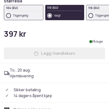
Størrelse
110 (EU)
104 (EU)
116 (EU)
Tilgjengelig
Valgt
Tilgjengel
397 kr
På lager
Legg i handlekurv
Legg Paw Patrol Childrens/
To., 20 aug.
Hjemlevering
Sikker betaling
14 dagers åpent kjøp