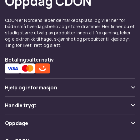
Oppdag CDON
CDON er Nordens ledende markedsplass, og vi er her for
både små hverdagsbehov og store drømmer. Her finner du et
stadig større utvalg av produkter innen alt fra gaming, leker
og elektronikk til hage, skjønnhet og produkter til kjæledyr.
Ting for livet, rett og slett.
Betalingsalternativ
Hjelp og informasjon
Vanlige spørsmål
Handle trygt
Spor pakke
Betaling
Oppdage
Angre & returner her
Levering
Kategorier