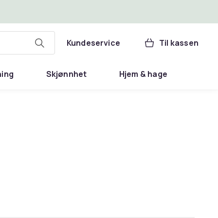
Kundeservice
Til kassen
ning
Skjønnhet
Hjem & hage