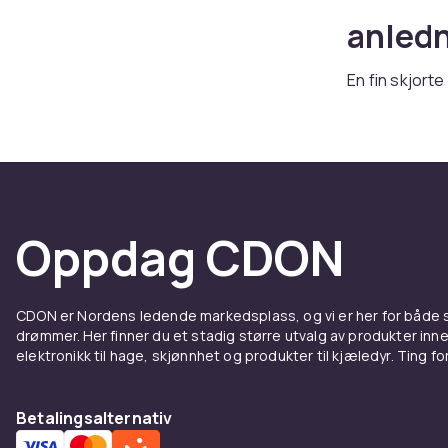
anled
En fin skjorte
anledninger, f
du et bredt so
enkle og komf
mønster.
Kombiner skj
og kofter
-ka
Oppdag CDON
Hverda
CDON er Nordens ledende markedsplass, og vi er her for både
En god hverda
drømmer. Her finner du et stadig større utvalg av produkter inne
Bomullsskjort
elektronikk til hage, skjønnhet og produkter til kjæledyr. Ting for 
aktiviteter. 
anledninger.
Betalingsalternativ
Skjorter med 