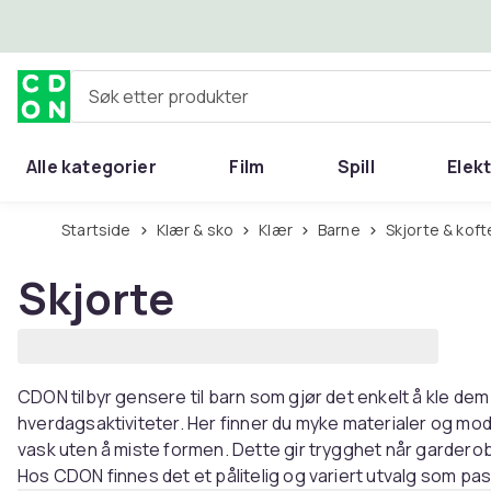
Hopp til hovedinnhold
Søk etter produkter
Alle kategorier
Film
Spill
Elek
Startside
Klær & sko
Klær
Barne
Skjorte & koft
Skjorte
CDON tilbyr gensere til barn som gjør det enkelt å kle dem 
hverdagsaktiviteter. Her finner du myke materialer og mod
vask uten å miste formen. Dette gir trygghet når garder
Hos CDON finnes det et pålitelig og variert utvalg som pass