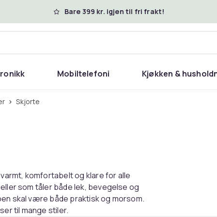
Bare 399 kr. igjen til fri frakt!
tronikk
Mobiltelefoni
Kjøkken & hushold
er
Skjorte
varmt, komfortabelt og klare for alle
eller som tåler både lek, bevegelse og
oben skal være både praktisk og morsom.
er til mange stiler.