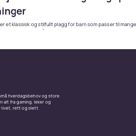
ninger
 er et klassisk og stilfullt plagg for barn som passer til mang
ra hverdagsbruk på skolen til litt finere tilstelninger. Hos CD
rtiment av barneskjorter i alle størrelser, stiler og materialer
ortable oxford-skjorter til dressskjorter med fine detaljer 
orter med
kofter
og
t-shirts og topper
. Se hele sortimentet 
tegorien.
gsskjorter for barn
 små hverdagsbehov og store
gsskjorte til barn skal være komfortabel, pustbar og enkel 
n alt fra gaming, leker og
er er et klassisk valg som holder seg pene og tåler hverda
livet, rett og slett.
Rutete skjorter og striper er tidløse mønstre som passer til de
lomme foran og knapper hele veien opp er praktiske og enkl